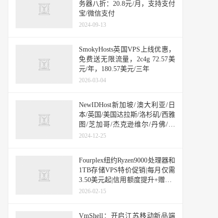
务器八折：20.8元/月，支持支付
宝/微信支付
2024-09-13
SmokyHosts英国VPS上线优惠，
免费送无限流量，2c4g 72.57美
元/年，180.57美元/三年
2026-03-04
NewIDHost新加坡/澳大利亚/日
本/英国/美国达拉斯/洛杉矶/西雅
图/芝加哥/杰克逊维尔/丹佛/荷
兰/德国托管VPS六折：15美元/
2024-12-25
月
Fourplex纽约Ryzen9000处理器和
1TB存储VPS特价促销|每月仅需
3.50美元起|信用额度提升+赠送1
美元信用额度
2026-02-15
VmShell：开启江苏移动新品端