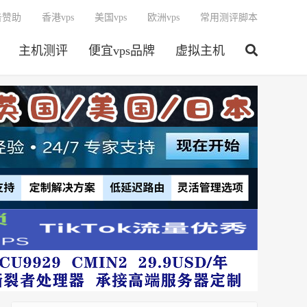
告赞助
香港vps
美国vps
欧洲vps
常用测评脚本
主机测评
便宜vps品牌
虚拟主机