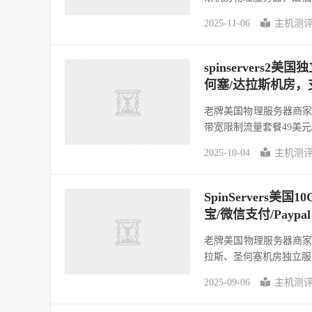
2025-11-06
主机测
spinservers
何塞/达拉斯机房，支
老牌美国物理服务器商家sp
带宽限制流量套餐49美元/
2025-10-04
主机测
SpinServers
宝/微信支付/Paypal
老牌美国物理服务器商家sp
拉斯、圣何塞机房独立服务器
2025-09-06
主机测