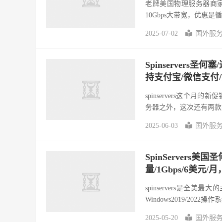
老牌美国物理服务器商家s
10Gbps大带宽，优惠是循环
2025-07-02
国外服
Spinservers
持支付宝/微信支付/P
spinservers这
务器之外，这次还有两款不限
2025-06-03
国外服
SpinServers美国
量/1Gbps/6美元/
spinservers是全
Windows2019/2022
2025-05-20
国外服