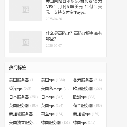
赤鱼网络日本东京/新加坡/香港
VPS：月付5.06美元 年付42美
元，支持支付宝/Paypal
2025-04-26
什么是高防IP？高防IP服务商有
哪些？
2026-05-07
热门标签
美国服务器
(1184)
美国vps
(1084)
香港服务器
(616)
香港vps
(539)
美国私人vps
(388)
欧洲服务器
(353)
日本服务器
(351)
日本vps
(342)
欧洲vps
(338)
英国服务器
(185)
英国vps
(184)
荷兰服务器
(183)
新加坡服务器
(179)
荷兰vps
(164)
新加坡vps
(159)
美国独立服务器
(151)
德国服务器
(151)
德国vps
(145)