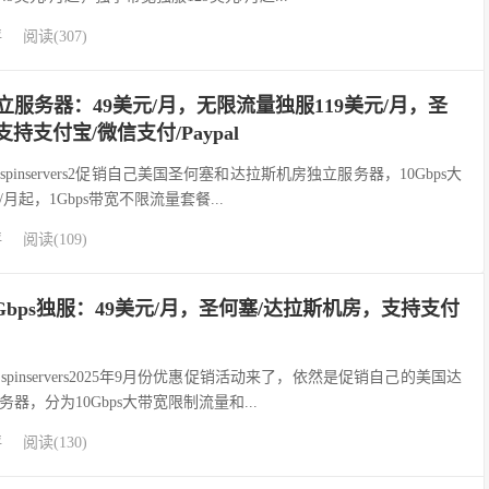
评
阅读(307)
2美国独立服务器：49美元/月，无限流量独服119美元/月，圣
持支付宝/微信支付/Paypal
inservers2促销自己美国圣何塞和达拉斯机房独立服务器，10Gbps大
月起，1Gbps带宽不限流量套餐...
评
阅读(109)
美国10Gbps独服：49美元/月，圣何塞/达拉斯机房，支持支付
inservers2025年9月份优惠促销活动来了，依然是促销自己的美国达
，分为10Gbps大带宽限制流量和...
评
阅读(130)