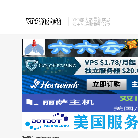
VPS服务器最新优惠
云主机最新促销分享