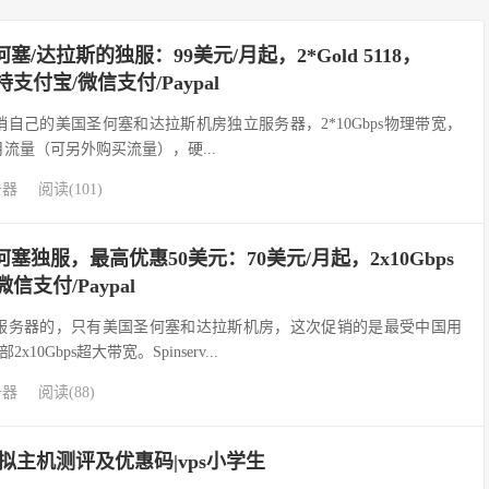
国圣何塞/达拉斯的独服：99美元/月起，2*Gold 5118，
持支付宝/微信支付/Paypal
依然是促销自己的美国圣何塞和达拉斯机房独立服务器，2*10Gbps物理带宽，
B月流量（可另外购买流量），硬...
务器
阅读(101)
美国圣何塞独服，最高优惠50美元：70美元/月起，2x10Gbps
支付/Paypal
要是做独立服务器的，只有美国圣何塞和达拉斯机房，这次促销的是最受中国用
0Gbps超大带宽。Spinserv...
务器
阅读(88)
拟主机测评及优惠码|vps小学生