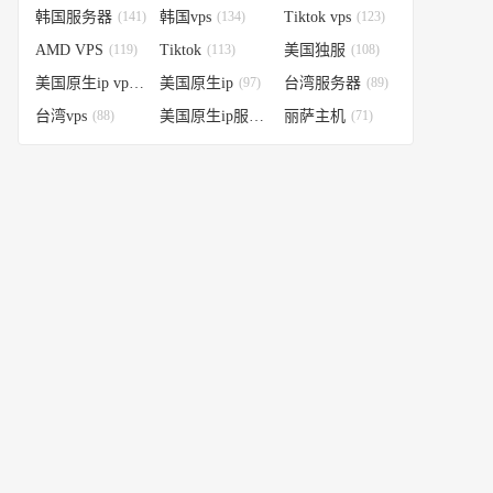
韩国服务器
(141)
韩国vps
(134)
Tiktok vps
(123)
AMD VPS
(119)
Tiktok
(113)
美国独服
(108)
美国原生ip vps
(98)
美国原生ip
(97)
台湾服务器
(89)
台湾vps
(88)
美国原生ip服务器
丽萨主机
(74)
(71)