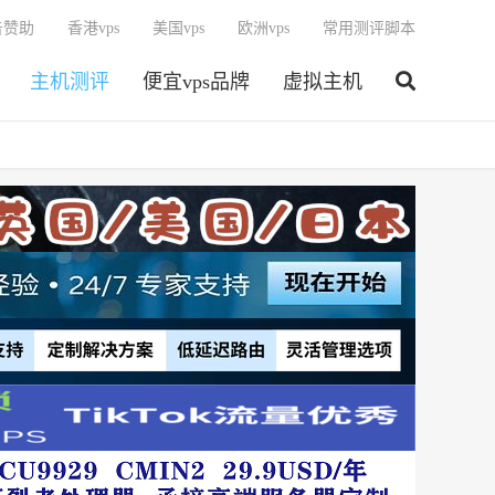
告赞助
香港vps
美国vps
欧洲vps
常用测评脚本
主机测评
便宜vps品牌
虚拟主机