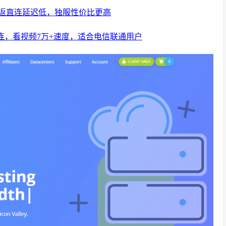
：三网往返直连延迟低，独服性价比更高
往返直连，看视频7万+速度，适合电信联通用户