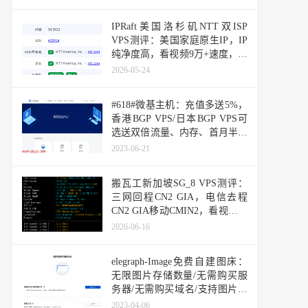
IPRaft美国洛杉矶NTT双ISP
VPS测评：美国家庭原生IP，IP
纯净度高，看视频9万+速度，三
网回程直连去程绕日本
2026-05-24
#618#微基主机：充值多送5%，
香港BGP VPS/日本BGP VPS可
选送双倍流量、内存、首月半价
等优惠
2023-06-21
搬瓦工新加坡SG_8 VPS测评：
三网回程CN2 GIA，电信去程
CN2 GIA移动CMIN2，看视频20
万+速度，超大带宽，延迟低，
2026-06-16
25端口开放，东南亚Tiktok直播
中转必备
elegraph-Image免费自建图床：
无限图片存储数量/无需购买服
务器/无需购买域名/支持图片审
核API/支持后台图片管理
2023-04-06