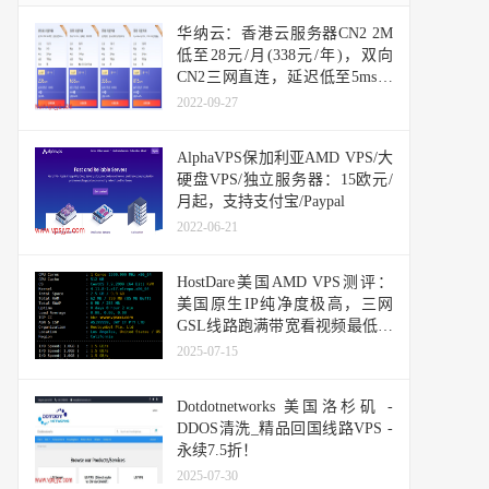
华纳云：香港云服务器CN2 2M
低至28元/月(338元/年)，双向
CN2三网直连，延迟低至5ms！
(含测评)
2022-09-27
AlphaVPS保加利亚AMD VPS/大
硬盘VPS/独立服务器：15欧元/
月起，支持支付宝/Paypal
2022-06-21
HostDare美国AMD VPS测评：
美国原生IP纯净度极高，三网
GSL线路跑满带宽看视频最低10
万+速度
2025-07-15
Dotdotnetworks 美国洛杉矶 -
DDOS清洗_精品回国线路VPS -
永续7.5折！
2025-07-30