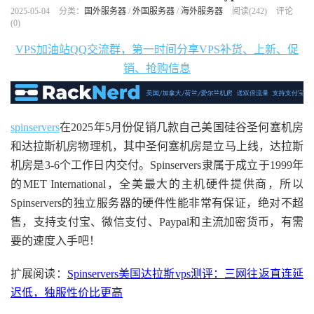
2025-05-04
分类：
国外服务器
/
外国服务器
/
海外服务器
阅读(
242
)
评论
(0)
VPS加油站QQ交流群，第一时间分享VPS补货、上新、促
销、抢购信息
spinservers
在2025年5月份促销几款自己美国硅谷圣何塞机房
和达拉斯机房物理机，其中圣何塞机房是立马上线，达拉斯
机房是3-6个工作日内交付。Spinservers隶属于成立于1999年
的MET International，全美最大的主机硬件提供商，所以
Spinservers的独立服务器的硬件性能非常有保证，绝对不超
售，支持支付宝、微信支付、Paypal和主流加密货币，有需
要的速度入手吧！
扩展阅读：
Spinservers美国达拉斯vps测评：三网往返直连延
迟低，独服性价比更高