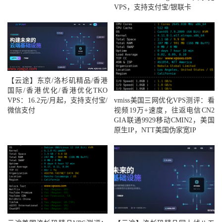
VPS，支持支付宝/银联卡
【云途】东京/洛杉矶精品/香港
国际/香港优化/香港优化TKO
vmiss美国三网优化VPS测评：看
VPS：16.2元/月起，支持支付宝/
视频19万+速度，往返电信CN2
微信支付
GIA联通9929移动CMIN2，美国
原生IP，NTT美国伪家宽IP