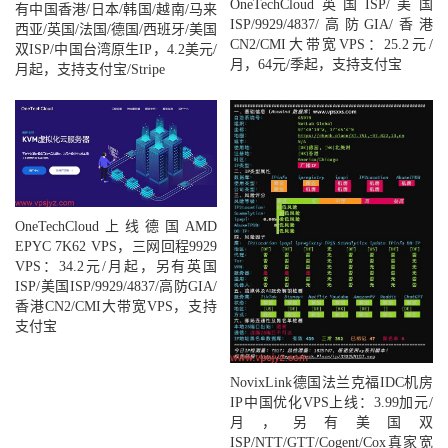
OneTechCloud英国ISP/美国
有中国香港/日本/韩国/越南/马来
ISP/9929/4837/高防GIA/香港
西亚/英国/法国/德国/西班牙/美国
CN2/CMI大带宽VPS：25.2元/
双ISP/中国台湾原生IP，4.2美元/
月，64元/季起，支持支付宝
月起，支持支付宝/Stripe
OneTechCloud上线德国AMD
EPYC 7K62 VPS，三网回程9929
VPS：34.2元/月起，另有英国
ISP/美国ISP/9929/4837/高防GIA/
香港CN2/CMI大带宽VPS，支持
支付宝
NovixLink德国法兰克福IDC机房
IP中国优化VPS上线：3.99加元/
月，另有美国双
ISP/NTT/GTT/Cogent/Cox真家宽