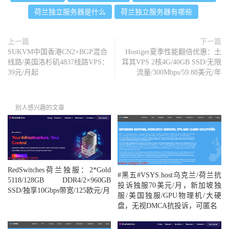
荷兰独立服务器是什么
荷兰独立服务器有哪些
上一篇
下一篇
SUKVM中国香港CN2+BGP混合
Hostiger夏季性能翻倍优惠：土
线路/美国洛杉矶4837线路VPS：
耳其VPS 2核4G/40GB SSD/无限
39元/月起
流量/300Mbps/59.88美元/年
别人感兴趣的文章
RedSwitches荷兰独服：2*Gold
#黑五#VSYS.host乌克兰/荷兰抗
5118/128GB DDR4/2×960GB
投诉独服70美元/月，新加坡独
SSD/独享10Gbps带宽/125欧元/月
服/美国独服/GPU物理机/大硬
盘，无视DMCA抗投诉，可匿名