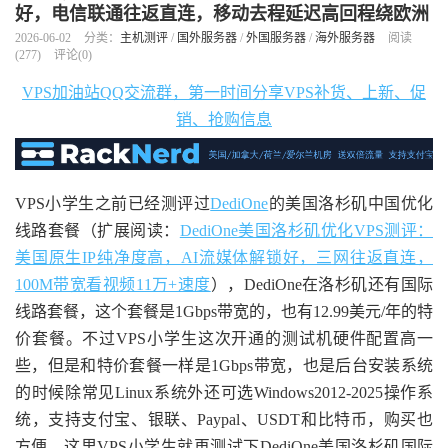
好，电信联通往返直连，移动去程延迟高回程绕欧洲
2026-06-02
分类：
主机测评
/
国外服务器
/
外国服务器
/
海外服务器
阅读
(
277
)
评论(0)
VPS加油站QQ交流群，第一时间分享VPS补货、上新、促
销、抢购信息
VPS小学生之前已经测评过
DediOne
的美国洛杉矶中国优化
线路套餐（扩展阅读：
DediOne美国洛杉矶优化VPS测评：
美国原生IP纯净度高，AI流媒体解锁好，三网往返直连，
100M带宽看视频11万+速度
），DediOne在洛杉矶还有国际
线路套餐，这个套餐是1Gbps带宽的，也有12.99美元/年的特
价套餐。不过VPS小学生这次开通的测试机硬件配置高一
些，但是和特价套餐一样是1Gbps带宽，也是后台安装系统
的时候除常见Linux系统外还可选Windows2012-2025操作系
统，支持支付宝、银联、Paypal、USDT和比特币，购买也
方便。这里VPS小学生就再测试下DediOne美国洛杉矶国际