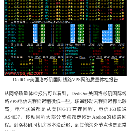
DediOne美国洛杉矶国际线路VPS网络质量体检报告
从网络质量体检报告可以看到，DediOne美国洛杉矶国际线
路VPS电信去程延迟稍微低一些，联通移动去程延迟都比较
高。电信联通都是从美国GTT直连回程，电信163联通
AS4837，移动回程大部分节点都走欧洲Arelion的线路回
程。到洛杉矶同机房基本没延迟，到其他海外节点也是正常