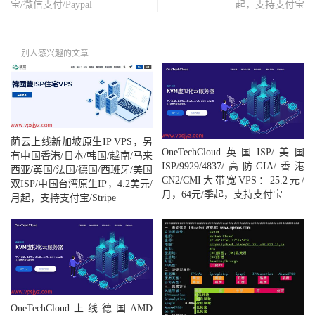
宝/微信支付/Paypal
起，支持支付宝
别人感兴趣的文章
荫云上线新加坡原生IP VPS，另
OneTechCloud英国ISP/美国
有中国香港/日本/韩国/越南/马来
ISP/9929/4837/高防GIA/香港
西亚/英国/法国/德国/西班牙/美国
CN2/CMI大带宽VPS：25.2元/
双ISP/中国台湾原生IP，4.2美元/
月，64元/季起，支持支付宝
月起，支持支付宝/Stripe
OneTechCloud上线德国AMD