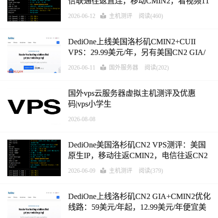
信联通往返直连，移动CMIN2，看视频11
万+速度，塞尔维亚单ISP原生IP，IP纯净
2026-06-12
主机测评
阅读(460)
度高
DediOne上线美国洛杉矶CMIN2+CUII
VPS：29.99美元/年，另有美国CN2 GIA/
直连服务器12.99美元/年起，支持支付
2026-06-11
国外服务器
阅读(202)
宝/Paypal
国外vps云服务器虚拟主机测评及优惠
码|vps小学生
2026-08-08
DediOne美国洛杉矶CN2 VPS测评：美国
原生IP，移动往返CMIN2，电信往返CN2
GIA（部分163），看视频10万+速度，适
2026-06-09
主机测评
阅读(379)
合的电信移动用户
DediOne上线洛杉矶CN2 GIA+CMIN2优化
线路：59美元/年起，12.99美元/年便宜美
国VPS有货，支持支付宝/Paypal