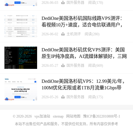
2026-06-03
国外服务器
阅读(170)
DediOne美国洛杉矶国际线路VPS测评：
看视频10万+速度，适合电信联通用户，
原生IP流媒体AI解锁好，电信联通往返直
2026-06-02
主机测评
阅读(280)
连，移动去程延迟高回程绕欧洲
DediOne美国洛杉矶优化VPS测评：美国
原生IP纯净度高，AI流媒体解锁好，三网
往返直连，100M带宽看视频11万+速度
2026-05-27
国外服务器
阅读(669)
DediOne美国洛杉矶VPS：12.99美元/年，
100M优化无限或者1TB月流量1Gbps带
宽，支持支付宝/Paypal
2026-05-26
国外服务器
阅读(175)
© 2020-2026
vps加油站
sitemap
网站地图
豫ICP备2022010808号-1
本站不出售任何产品和服务，不提供任何支持，所有内容仅供参考