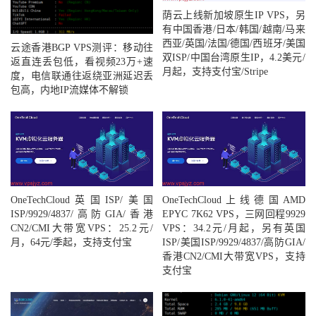
荫云上线新加坡原生IP VPS，另
有中国香港/日本/韩国/越南/马来
西亚/英国/法国/德国/西班牙/美国
云途香港BGP VPS测评：移动往
双ISP/中国台湾原生IP，4.2美元/
返直连丢包低，看视频23万+速
月起，支持支付宝/Stripe
度，电信联通往返绕亚洲延迟丢
包高，内地IP流媒体不解锁
OneTechCloud英国ISP/美国
OneTechCloud上线德国AMD
ISP/9929/4837/高防GIA/香港
EPYC 7K62 VPS，三网回程9929
CN2/CMI大带宽VPS：25.2元/
VPS：34.2元/月起，另有英国
月，64元/季起，支持支付宝
ISP/美国ISP/9929/4837/高防GIA/
香港CN2/CMI大带宽VPS，支持
支付宝