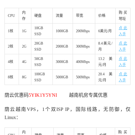
内
购买
CPU
硬盘
流量
带宽
价格
存
地址
10GB
点此
1核
1G
1000GB
200Mbps
6美元/月
SSD
入手
20GB
8.4美元/
点此
2核
2G
2000GB
300Mbps
SSD
月
入手
50GB
13.2美
点此
4核
4G
3000GB
400Mbps
SSD
元/月
入手
100GB
20.4美
点此
8核
8G
5000GB
500Mbps
SSD
元/月
入手
荫云优惠码
5YIK1Y5YNI
越南机房专属优惠
荫云越南VPS，1个双ISP IP，国际线路，无防御，仅
Linux：
内
购买