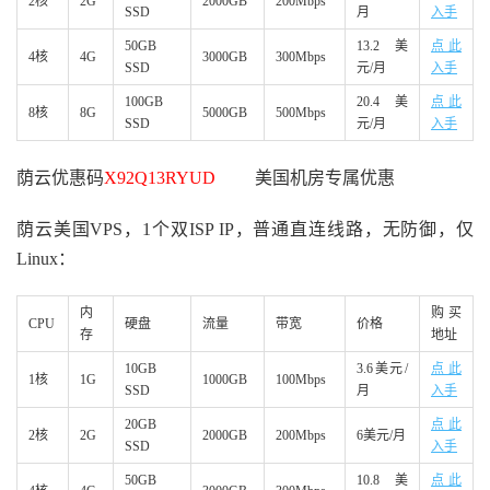
2核
2G
2000GB
200Mbps
SSD
月
入手
50GB
13.2美
点此
4核
4G
3000GB
300Mbps
SSD
元/月
入手
100GB
20.4美
点此
8核
8G
5000GB
500Mbps
SSD
元/月
入手
荫云优惠码
X92Q13RYUD
美国机房专属优惠
荫云美国VPS，1个双ISP IP，普通直连线路，无防御，仅
Linux：
内
购买
CPU
硬盘
流量
带宽
价格
存
地址
10GB
3.6美元/
点此
1核
1G
1000GB
100Mbps
SSD
月
入手
20GB
点此
2核
2G
2000GB
200Mbps
6美元/月
SSD
入手
50GB
10.8美
点此