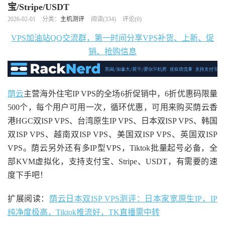
宝/Stripe/USDT
2026-02-01
分类：
主机测评
阅读(
334
)
评论(0)
VPS加油站QQ交流群，第一时间分享VPS补货、上新、促
销、抢购信息
荫云
主营海外住宅IP VPS的全场6折促销中，6折优惠码限量
500个，每个用户可用一次，循环优惠，可用来购买荫云香
港HGC双ISP VPS、台湾原生IP VPS、日本双ISP VPS、韩国
双ISP VPS、越南双ISP VPS、美国双ISP VPS、英国双ISP
VPS。荫云另外还有多IP型VPS，Tiktok批量起号必备，全
部KVM虚拟化，支持支付宝、Stripe、USDT，有需要的速
度下手吧！
扩展阅读：
荫云日本双ISP VPS测评：日本家宽原生IP，IP
纯净度极高，Tiktok推流好，TK直播需中转