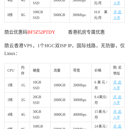
4核
4G
3000GB
300Mbps
SSD
元/月
入手
100GB
16.8美
点此
8核
8G
5000GB
300Mbps
SSD
元/月
入手
荫云优惠码
BF5Z52PTDY
香港机房专属优惠
荫云香港VPS，1个HGC双ISP IP，国际线路，无防御，仅
Linux：
内
购买
CPU
硬盘
流量
带宽
价格
存
地址
10GB
6美元/
点此
1核
1G
1000GB
200Mbps
SSD
月
入手
20GB
8.4美元/
点此
2核
2G
2000GB
300Mbps
SSD
月
入手
50GB
15美元/
点此
4核
4G
3000GB
400Mbps
SSD
月
入手
100GB
24美元/
点此