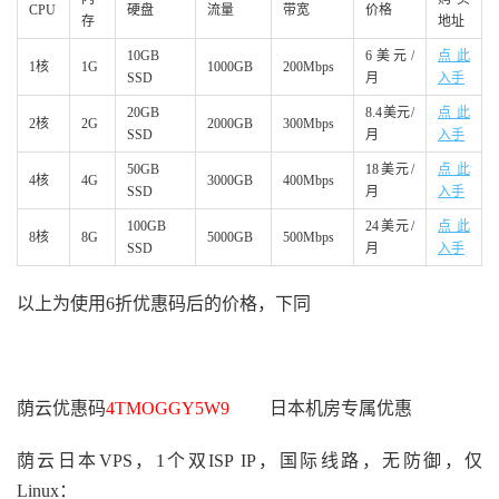
CPU
硬盘
流量
带宽
价格
存
地址
10GB
6美元/
点此
1核
1G
1000GB
200Mbps
SSD
月
入手
20GB
8.4美元/
点此
2核
2G
2000GB
300Mbps
SSD
月
入手
50GB
18美元/
点此
4核
4G
3000GB
400Mbps
SSD
月
入手
100GB
24美元/
点此
8核
8G
5000GB
500Mbps
SSD
月
入手
以上为使用6折优惠码后的价格，下同
荫云优惠码
4TMOGGY5W9
日本机房专属优惠
荫云日本VPS，1个双ISP IP，国际线路，无防御，仅
Linux：