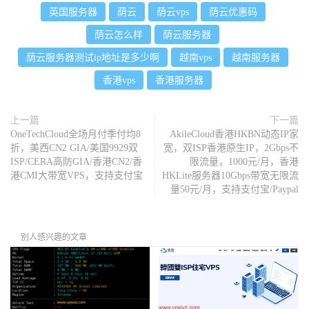
英国服务器
荫云
荫云vps
荫云优惠码
荫云怎么样
荫云服务器
荫云服务器测试ip地址是多少啊
越南vps
越南服务器
香港vps
香港服务器
上一篇
下一篇
OneTechCloud全场月付季付均8
AkileCloud香港HKBN动态IP家
折，美西CN2 GIA/美国9929双
宽，双ISP香港原生IP，2Gbps不
ISP/CERA高防GIA/香港CN2/香
限流量，1000元/月，香港
港CMI大带宽VPS，支持支付宝
HKLite服务器10Gbps带宽无限流
量50元/月，支持支付宝/Paypal
别人感兴趣的文章