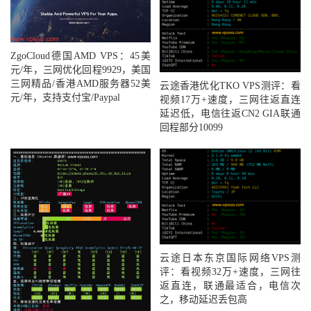
ZgoCloud德国AMD VPS：45美
元/年，三网优化回程9929，美国
三网精品/香港AMD服务器52美
云途香港优化TKO VPS测评：看
元/年，支持支付宝/Paypal
视频17万+速度，三网往返直连
延迟低，电信往返CN2 GIA联通
回程部分10099
云途日本东京国际网络VPS测
评：看视频32万+速度，三网往
返直连，联通最适合，电信次
之，移动延迟丢包高