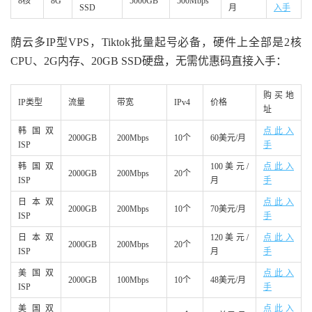
8核
8G
5000GB
500Mbps
SSD
月
入手
荫云多IP型VPS，Tiktok批量起号必备，硬件上全部是2核
CPU、2G内存、20GB SSD硬盘，无需优惠码直接入手：
购买地
IP类型
流量
带宽
IPv4
价格
址
韩国双
点此入
2000GB
200Mbps
10个
60美元/月
ISP
手
韩国双
100美元/
点此入
2000GB
200Mbps
20个
ISP
月
手
日本双
点此入
2000GB
200Mbps
10个
70美元/月
ISP
手
日本双
120美元/
点此入
2000GB
200Mbps
20个
ISP
月
手
美国双
点此入
2000GB
100Mbps
10个
48美元/月
ISP
手
美国双
点此入