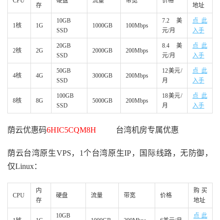
CPU
硬盘
流量
带宽
价格
存
地址
10GB
7.2美
点此
1核
1G
1000GB
100Mbps
SSD
元/月
入手
20GB
8.4美
点此
2核
2G
2000GB
200Mbps
SSD
元/月
入手
50GB
12美元/
点此
4核
4G
3000GB
200Mbps
SSD
月
入手
100GB
18美元/
点此
8核
8G
5000GB
200Mbps
SSD
月
入手
荫云优惠码
6HIC5CQM8H
台湾机房专属优惠
荫云台湾原生VPS，1个台湾原生IP，国际线路，无防御，
仅Linux：
内
购买
CPU
硬盘
流量
带宽
价格
存
地址
10GB
点此