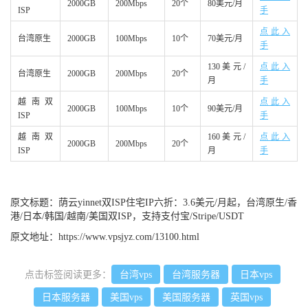
2000GB
200Mbps
20个
80美元/月
ISP
手
点此入
台湾原生
2000GB
100Mbps
10个
70美元/月
手
130美元/
点此入
台湾原生
2000GB
200Mbps
20个
月
手
越南双
点此入
2000GB
100Mbps
10个
90美元/月
ISP
手
越南双
160美元/
点此入
2000GB
200Mbps
20个
ISP
月
手
原文标题：
荫云yinnet双ISP住宅IP六折：3.6美元/月起，台湾原生/香
港/日本/韩国/越南/美国双ISP，支持支付宝/Stripe/USDT
原文地址：
https://www.vpsjyz.com/13100.html
点击标签阅读更多：
台湾vps
台湾服务器
日本vps
日本服务器
美国vps
美国服务器
英国vps