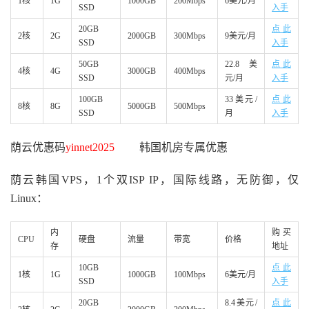
1核
1G
1000GB
200Mbps
6美元/月
SSD
入手
20GB
点此
2核
2G
2000GB
300Mbps
9美元/月
SSD
入手
50GB
22.8美
点此
4核
4G
3000GB
400Mbps
SSD
元/月
入手
100GB
33美元/
点此
8核
8G
5000GB
500Mbps
SSD
月
入手
荫云优惠码
yinnet2025
韩国机房专属优惠
荫云韩国VPS，1个双ISP IP，国际线路，无防御，仅
Linux：
内
购买
CPU
硬盘
流量
带宽
价格
存
地址
10GB
点此
1核
1G
1000GB
100Mbps
6美元/月
SSD
入手
20GB
8.4美元/
点此