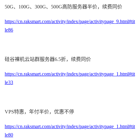
50G、100G、300G、500G高防服务器半价，续费同价
https://cn.raksmart.com/activity/index/page/activitypage_9.html#tit
le86
硅谷裸机云站群服务器6.5折，续费同价
https://cn.raksmart.com/activity/index/page/activitypage_1.html#tit
le33
VPS特惠，年付半价，优惠不停
https://cn.raksmart.com/activity/index/page/activitypage_1.html#tit
le80