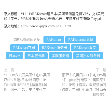
原文标题：
#11.11#RAKsmart送日本/美国圣何塞免费VPS，充1美元
得11美元，VPS/独服/高防/站群/裸机云，支持支付宝/银联/Paypal
原文地址：
https://www.vpsjyz.com/12301.html
点击标签阅读更多：
RAKsmart
RAKsmart优惠码
RAKsmart官网
RAKsmart服务器
RAKsmart香港
日本vps
日本服务器
美国服务器
美国独立服务器
上一篇
下一篇
#11.11#六六云美国住宅IP/英国
丽萨主机英国GTT住宅VPS测
双ISP/香港/日本/韩国原生IP
评：ping0判断双ISP英国原生
Tiktok直播VPS月付8折年付6
IP，IP纯净度高，看视频10万
折：40元/月起，支持支付宝
+速度，三网往返直连（移动去
程绕美）