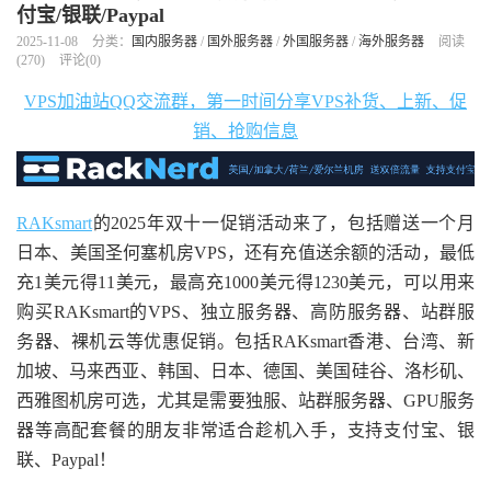
付宝/银联/Paypal
2025-11-08
分类：
国内服务器
/
国外服务器
/
外国服务器
/
海外服务器
阅读
(
270
)
评论(0)
VPS加油站QQ交流群，第一时间分享VPS补货、上新、促
销、抢购信息
RAKsmart
的2025年双十一促销活动来了，包括赠送一个月
日本、美国圣何塞机房VPS，还有充值送余额的活动，最低
充1美元得11美元，最高充1000美元得1230美元，可以用来
购买RAKsmart的VPS、独立服务器、高防服务器、站群服
务器、裸机云等优惠促销。包括RAKsmart香港、台湾、新
加坡、马来西亚、韩国、日本、德国、美国硅谷、洛杉矶、
西雅图机房可选，尤其是需要独服、站群服务器、GPU服务
器等高配套餐的朋友非常适合趁机入手，支持支付宝、银
联、Paypal！