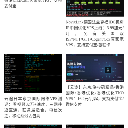
香港CN2/CMI大带宽VPS，支持
支付宝
NovixLink德国法兰克福IDC机房
IP中国优化VPS上线：3.99加元/
月，另有美国双
ISP/NTT/GTT/Cogent/Cox真家宽
VPS，支持支付宝/银联卡
【云途】东京/洛杉矶精品/香港
国际/香港优化/香港优化TKO
云途日本东京国际网络VPS测
VPS：16.2元/月起，支持支付宝/
评：看视频32万+速度，三网往
微信支付
返直连，联通最适合，电信次
之，移动延迟丢包高