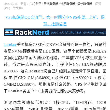
2025-03-18
分类：
主机测评
/
国外服务器
/
外国服务器
/
海外服务器
阅读
(
490
)
评论(0)
VPS加油站QQ交流群，第一时间分享VPS补货、上新、促
销、抢购信息
hostdare
美国机房CSSD和CKVM套餐线路是一样的，只是前
者是NVMe硬盘后者是HDD硬盘。这两个套餐都是HostDare
美国机房对中国大陆优化线路，三年前VPS小学生就测评
过，当时是去程三网直连，回程电信CN2 GIA移动联通
AS4837。这次HostDare说自己升级到去程走骨干网直连，回
程电信CN2 GIA(AS4809),+联通CU（AS9929）+移动
CMIN2 (AS58807)，那到底是什么线路，VPS小学生就测试
下HostDare美国CSSD服务器的性能供大家参考。
测评同款线路最低配置：1核CPU、512M内存、10GB
NVMe硬盘、250GB月流量、30Mbps带宽、28.79美元/年