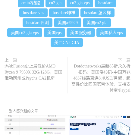
cmin2线路
cn2 gia
cn2 gia vps
hostdare
hostdare vps
hostdare咋样
hostdare怎么样
hostdare评测
美国as9929
美国cn2 gia
美国cn2 gia vps
美国vps
美国服务器
美国私人vps
美西CN2 GIA
上一篇
下一篇
iWebFusion史上最低价AMD
Dotdotnetworks最新85折永久折
Ryzen 9 7950X 32G/128G，美国
扣码：美国洛杉矶-中国万兆
俄勒冈州或Psychz CA2机房
4837线路直连8.4USD/月起，超
高性价比回国宽带体验，支持支
付宝/Paypal
别人感兴趣的文章