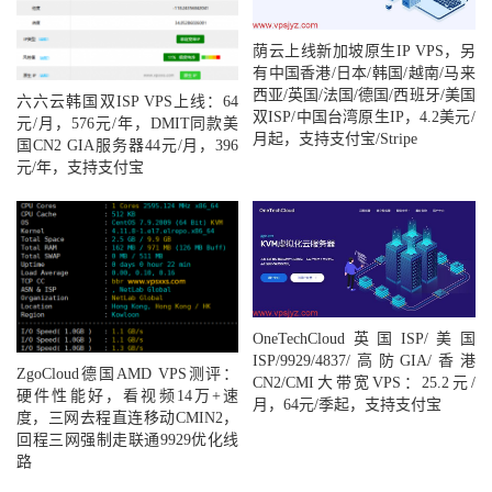
荫云上线新加坡原生IP VPS，另
有中国香港/日本/韩国/越南/马来
西亚/英国/法国/德国/西班牙/美国
六六云韩国双ISP VPS上线：64
双ISP/中国台湾原生IP，4.2美元/
元/月，576元/年，DMIT同款美
月起，支持支付宝/Stripe
国CN2 GIA服务器44元/月，396
元/年，支持支付宝
OneTechCloud英国ISP/美国
ISP/9929/4837/高防GIA/香港
ZgoCloud德国AMD VPS测评：
CN2/CMI大带宽VPS：25.2元/
硬件性能好，看视频14万+速
月，64元/季起，支持支付宝
度，三网去程直连移动CMIN2，
回程三网强制走联通9929优化线
路