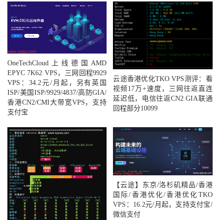
OneTechCloud上线德国AMD
EPYC 7K62 VPS，三网回程9929
云途香港优化TKO VPS测评：看
VPS：34.2元/月起，另有英国
视频17万+速度，三网往返直连
ISP/美国ISP/9929/4837/高防GIA/
延迟低，电信往返CN2 GIA联通
香港CN2/CMI大带宽VPS，支持
回程部分10099
支付宝
【云途】东京/洛杉矶精品/香港
国际/香港优化/香港优化TKO
VPS：16.2元/月起，支持支付宝/
微信支付