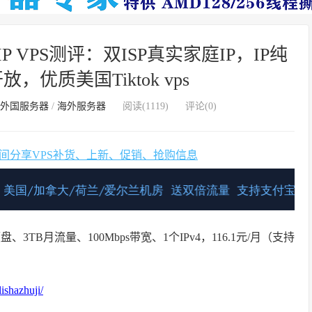
VPS测评：双ISP真实家庭IP，IP纯
，优质美国Tiktok vps
外国服务器
/
海外服务器
阅读(
1119
)
评论(0)
时间分享VPS补货、上新、促销、抢购信息
、3TB月流量、100Mbps带宽、1个IPv4，116.1元/月（支持
ishazhuji/