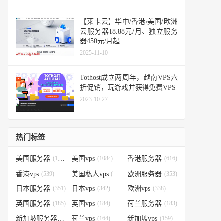
【莱卡云】华中/香港/美国/欧洲
云服务器18.88元/月、独立服务
器450元/月起
2025-11-10
Tothost成立两周年，越南VPS六
折促销，玩游戏并获得免费VPS
2023-10-27
热门标签
美国服务器
(1184)
美国vps
(1084)
香港服务器
(616)
香港vps
(539)
美国私人vps
(388)
欧洲服务器
(353)
日本服务器
(351)
日本vps
(342)
欧洲vps
(338)
英国服务器
(185)
英国vps
(184)
荷兰服务器
(183)
新加坡服务器
(179)
荷兰vps
(164)
新加坡vps
(159)