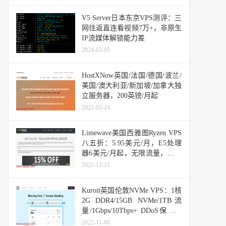
V5 Server日本东京VPS测评：三
网往返直连看视频7万+，非原生
IP流媒体解锁能力差
2024-03-05
HostXNow英国/法国/德国/波兰/
美国/澳大利亚/新加坡/加拿大独
立服务器，200英镑/月起
2022-05-24
Limewave美国西雅图Ryzen VPS
八五折：5.95美元/月，E5处理
器6美元/月起，无限流量，送双
倍内存
2022-12-21
Kuroit英国伦敦NVMe VPS：1核
2G DDR4/15GB NVMe/1TB流
量/1Gbps/10Tbps+ DDoS保护/5
英镑/月
2022-11-08