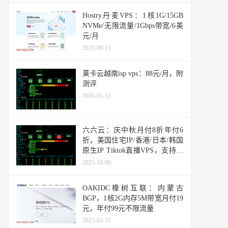
Hostry丹麦VPS：1核1G/15GB
NVMe/无限流量/1Gbps带宽/6美
元/月
2023-08-11
莱卡云越南isp vps：88元/月，附
测评
2026-01-12
六六云：庆中秋月付8折年付6
折，美国住宅IP/香港/日本/韩国
原生IP Tiktok直播VPS，支持支
付宝
2025-10-06
OAKIDC橡树互联：内蒙古
BGP，1核2G内存5M带宽月付19
元，年付99元不限流量
2023-03-31