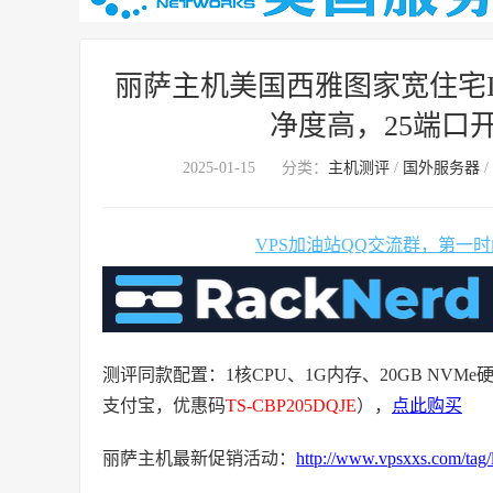
丽萨主机美国西雅图家宽住宅IP 
净度高，25端口开放
2025-01-15
分类：
主机测评
/
国外服务器
/
VPS加油站QQ交流群，第一
测评同款配置：1核CPU、1G内存、20GB NVMe硬盘
支付宝，优惠码
TS-CBP205DQJE
），
点此购买
丽萨主机最新促销活动：
http://www.vpsxxs.com/tag/l