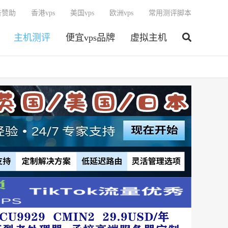
告赞助
香港vps
美国vps
欧洲vps
常用测评脚本
主机测评
便宜vps品牌
虚拟主机