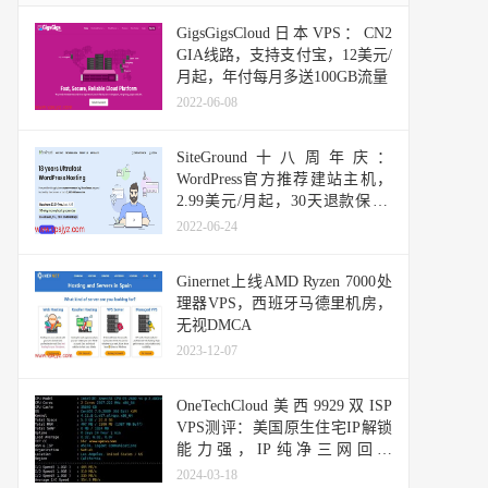
GigsGigsCloud日本VPS：CN2
GIA线路，支持支付宝，12美元/
月起，年付每月多送100GB流量
2022-06-08
SiteGround十八周年庆：
WordPress官方推荐建站主机，
2.99美元/月起，30天退款保证/
免费每日备份/免费CDN
2022-06-24
Ginernet上线AMD Ryzen 7000处
理器VPS，西班牙马德里机房，
无视DMCA
2023-12-07
OneTechCloud美西9929双ISP
VPS测评：美国原生住宅IP解锁
能力强，IP纯净三网回程
AS9929优化线路
2024-03-18