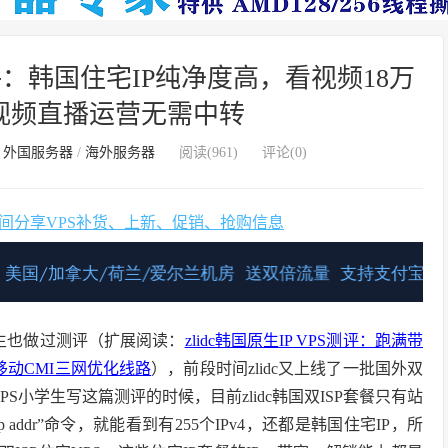
测评：韩国住宅IP纯净度高，看视频18万
k短视频直播运营无需中转
/
外国服务器
/
海外服务器
阅读(
961
)
评论(0)
时间分享VPS补货、上新、促销、抢购信息
学生也做过测评（扩展阅读：
zlidc韩国原生IP VPS测评：跑满带
7移动CMI三网优化线路
），前段时间zlidc又上线了一批国外双
S小学生写这篇测评的时候，目前zlidc韩国双ISP套餐只有站
addr”命令，就能看到有255个IPv4，还都是韩国住宅IP，所