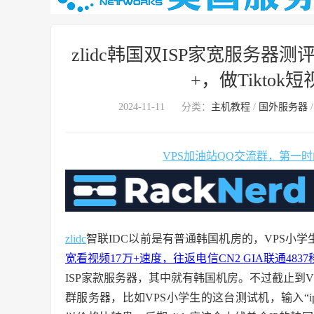
zlidc韩国双ISP家宽服务器
+，做Tikto
2024-11-11
分类：
主机教程
/
国外服务器
VPS加油站QQ交流群，第一
zlidc
智联IDC以前是有普通韩国机房的，VPS小
宽看视频17万+速度，往返电信CN2 GIA联通483
ISP家款服务器，其中就有韩国机房。不过截止到VP
群服务器，比如VPS小学生的这台测试机，输入“ip 