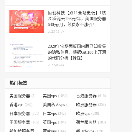
恒创科技【双11全场史低】1核
2G香港云298元/年，美国服务器
630元/月，续费永不涨价！
2023-11-07
2020年宝塔面板国内版已知收集
的隐私信息，根据GitHub上开源
的代码分析【转载】
2022-05-14
热门标签
美国服务器
(1184)
美国vps
(1084)
香港服务器
(616)
香港vps
(539)
美国私人vps
(388)
欧洲服务器
(353)
日本服务器
(351)
日本vps
(342)
欧洲vps
(338)
英国服务器
(185)
英国vps
(184)
荷兰服务器
(183)
新加坡服务器
(179)
荷兰vps
(164)
新加坡vps
(159)