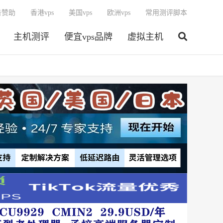
告赞助
香港vps
美国vps
欧洲vps
常用测评脚本
主机测评
便宜vps品牌
虚拟主机