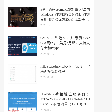
#黑五#AwesomeRDP加拿大/法国
Windows VPS/EPYC NVMe VPS/
专用服务器优惠25%：5.25美元/
月起
2024-12-10
CMIVPS香港VPS升级到CN2
CIA网络，9美元/月起，支持支
付宝和Paypal
2024-03-17
IfileSpace私人网盘阿里云盘，宝
塔面板安装教程
2022-05-05
HostSlick荷兰独立服务器：
2*E5-2690v3/64GB DDR4/4x4TB
SAS/1G不限流量 (330TB) /115
欧元/月，支持支付宝/Paypal
2024-03-19