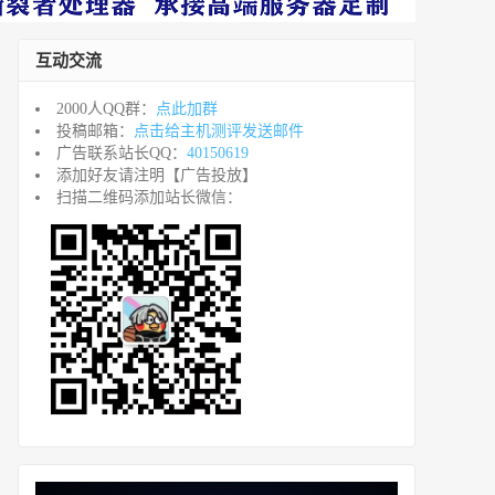
互动交流
2000人QQ群：
点此加群
投稿邮箱：
点击给主机测评发送邮件
广告联系站长QQ：
40150619
添加好友请注明【广告投放】
扫描二维码添加站长微信：