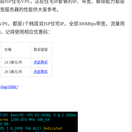
双ISP住宅VPS，这些住宅IP套餐的IP、带宽、解锁能力都是
SP家宽服务器的性能供大家参考。
PS，都是1个韩国双ISP住宅IP，全部300Mbps带宽，流量用
al，记得使用相应优惠码：
价格
购买链接
24.5美元/月
点此购买
29.5美元/月
点此购买
tag/zlidc/