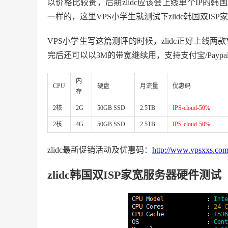
以价格比较贵，后期zlidc应该会上线单个IP的韩国
一样的，这里VPS小学生就测试下zlidc韩国双I
VPS小学生写这篇测评的时候，zlidc正好上线两款V
完后还可以以3M的带宽继续用，支持支付宝/Payp
内
CPU
硬盘
月流量
优惠码
存
2核
2G
50GB SSD
2.5TB
IPS-cloud-50%
2核
4G
50GB SSD
2.5TB
IPS-cloud-50%
zlidc最新促销活动及优惠码：
http://www.vpsxxs.com/
zlidc韩国双ISP家宽服务器硬件测试