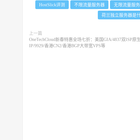
HostSlick评测
不限流量服务器
无限流量服务
荷兰独立服务器是
上一篇
OneTechCloud新春特惠全场七折：美国GIA/4837双ISP原
IP/9929/香港CN2/香港BGP大带宽VPS等