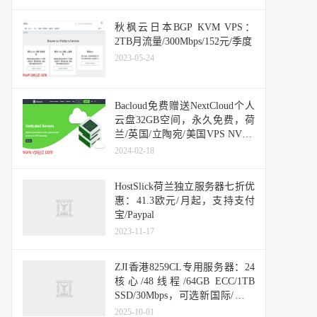
秋枫云日本BGP KVM VPS：
2TB月流量/300Mbps/152元/季度
2023-05-24
Bacloud免费赠送NextCloud个人
云盘32GB空间，永久免费，荷
兰/英国/立陶宛/美国VPS NVMe
VPS优惠促销中
2024-02-18
HostSlick荷兰独立服务器七折优
惠：41.3欧元/月起，支持支付
宝/Paypal
2023-11-17
ZJI香港8259CL专用服务器：24
核心/48线程/64GB ECC/1TB
SSD/30Mbps，可选新国际/标准
均衡网络，支持支付宝和Paypal
2025-10-01