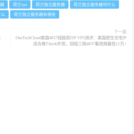
器
荷兰vps
荷兰独立服务器
荷兰独立服务器叫什么
什么
荷兰独立服务器有哪些
下一篇
生
OneTechCloud美国4837线路双ISP VPS测评：美国原生住宅IP
适合做Tiktok外贸，回程三网4837看视频最低11万+