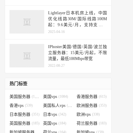
Lightlayer日本机房上线，中国
优化线路30M/国际线路100M
起：9.6美元/月，支持支付宝
Paypal
2025-04-16
IPhoster美国/德国/英国/波兰独
立服务器：15美元/月起，不限
流量，最低100Mbps带宽
2022-08-27
热门标签
美国服务器
(1184)
美国vps
(1084)
香港服务器
(615)
香港vps
(539)
美国私人vps
(388)
欧洲服务器
(353)
日本服务器
(351)
日本vps
(342)
欧洲vps
(338)
英国服务器
(185)
英国vps
(184)
荷兰服务器
(183)
新加坡服务器
(179)
荷兰vps
(164)
新加坡vps
(159)