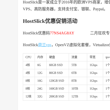
HostSlick是一家成立于2016年的欧洲VPS商家
VPS、高防服务器，支持支付宝、银联、Paypal。
HostSlick优惠促销活动
HostSlick优惠码
77NS4AG8AY
二月狂欢专属优惠
HostSlick
荷兰vps
，OpenVZ虚拟化套餐，Virtuali
CPU
内存
硬盘
流量
带宽
ipv
4核
6G
60GB SSD
5TB
1Gbps
1个
4核
12G
80GB SSD
6TB
1Gbps
1个
8核
16G
120GB SSD
8TB
1Gbps
1个
8核
24G
160GB SSD
10TB
1Gbps
1个
12核
32G
200GB SSD
12TB
1Gbps
1个