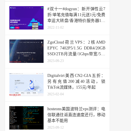
#双十一#dogyun：新开弹性云7
折/单笔充值每满11元送1元/免费
幸运大转盘/香港特价服务器168
元/年
2022-11-02
ZgoCloud荷兰VPS：2核AMD
EPYC 7402P5/1.5G DDR4/20GB
SSD/2TB月流量/1Gbps带宽/5美
元/季，支持支付宝/Paypal
2023-09-23
Digitalvirt美西CN2-GIA五折：
另有充值200减40活动，锁
TikTok流媒体，155元/年起
2023-02-04
hosteons美国波特兰vps测评：电
信联通往返直连速度还行，移动
基本不能用
2023-09-12