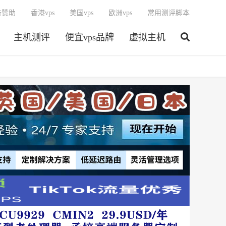
告赞助
香港vps
美国vps
欧洲vps
常用测评脚本
主机测评
便宜vps品牌
虚拟主机