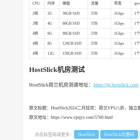
CPU
内存
硬盘
流量
带宽
ipv
2核
2G
30GB SSD
5TB
1Gbps
1个
2核
4G
60GB SSD
5TB
1Gbps
1个
4核
6G
90GB SSD
5TB
1Gbps
1个
4核
8G
120GB SSD
5TB
1Gbps
1个
4核
12G
150GB SSD
5TB
1Gbps
1个
HostSlick机房测试
HostSlick荷兰机房测速地址：
https://lg.hostslick.com
原文标题：
HostSlick2024二月狂欢：荷兰VPS八折，
原文地址：
https://www.vpsjyz.com/5760.html
点击标签阅读更多：
HostSlick
HostSlick优惠码