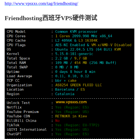
http://www.vpsxxs.com/tag/friendhosting/
Friendhosting西班牙VPS硬件测试