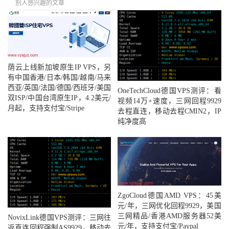
别人感兴趣的文章
荫云上线新加坡原生IP VPS，另
有中国香港/日本/韩国/越南/马来
西亚/英国/法国/德国/西班牙/美国
OneTechCloud德国VPS测评：看
双ISP/中国台湾原生IP，4.2美元/
视频14万+速度，三网回程9929
月起，支持支付宝/Stripe
去程直连，移动去程CMIN2，IP
纯净度高
ZgoCloud德国AMD VPS：45美
元/年，三网优化回程9929，美国
三网精品/香港AMD服务器52美
NovixLink德国VPS测评：三网往
元/年，支持支付宝/Paypal
返直连回程强制AS9929，移动去