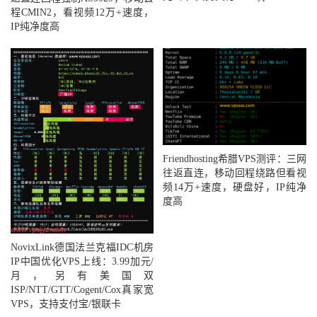
程CMIN2，看视频12万+速度，
IP纯净度高
Friendhosting希腊VPS测评：三网
往返直连，移动回程绕路但看视
频14万+速度，硬盘好，IP纯净
度高
NovixLink德国法兰克福IDC机房
IP中国优化VPS上线：3.99加元/
月，另有美国双
ISP/NTT/GTT/Cogent/Cox真家宽
VPS，支持支付宝/银联卡