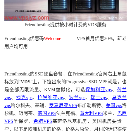
Friendhosting提供按小时计费的VDS服务
Friendhosting优惠码
Welcome
VPS首月优惠20%，新老
用户均可用
Friendhosting的SSD硬盘套餐，在Friendhosting官网右上角鼠
标放到“
VDS
”上，下拉出来的Progressive SSD VPS就是，也
是全部无限流量、KVM虚拟化，可选
保加利亚vps
、
荷兰
vps
、
捷克vps
、
拉脱维亚vps
、
波兰vps
、
瑞士vps
、
乌克兰
vps
哈尔科夫、基辅、
罗马尼亚VPS
布加勒斯特、
美国vps
洛
杉矶、迈阿密、
德国VPS
法兰克福、
意大利VPS
米兰、
巴西
VPS
圣保罗、
希腊VPS
塞萨洛尼基机房，美国机房要贵一
些，以下是欧洲机房的价格，价格为原价，月付的话记得使