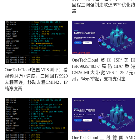
回程三网强制走联通9929优化线
路
OneTechCloud英国ISP/美国
ISP/9929/4837/高防GIA/香港
OneTechCloud德国VPS测评：看
CN2/CMI大带宽VPS：25.2元/
视频14万+速度，三网回程9929
月，64元/季起，支持支付宝
去程直连，移动去程CMIN2，IP
纯净度高
OneTechCloud上线德国AMD