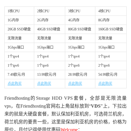
1核CPU
2核CPU
3核CPU
4核CPU
1G内存
2G内存
4G内存
8G内存
20GB SSD硬盘
40GB SSD硬盘
80GB SSD硬盘
160GB SSD硬盘
无限流量
无限流量
无限流量
无限流量
1Gbps端口
1Gbps端口
1Gbps端口
1Gbps端口
1个ipv4
1个ipv4
1个ipv4
1个ipv4
1个ipv6
1个ipv6
2个ipv6
2个ipv6
7.49欧元/月
13.99欧元/月
28.99欧元/月
54.99欧元/月
点此购买
点此购买
点此购买
点此购买
Friendhosting的Storage HDD VPS套餐，全部是无限流量
vps，在Friendhosting官网右上角鼠标放到“
VDS
”上，下拉出
来的就是大硬盘套餐，默认保加利亚机房，可选荷兰机房，
荷兰机房的要贵一些，这里是保加利亚机房的价格，价格为
原价，月付记得使用优惠码
Welcome
：