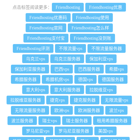
点击标签阅读更多：
Friendhosting
Friendhosting优惠
Friendhosting优惠码
Friendhosting使用
Friendhosting官网
Friendhosting怎么样
Friendhosting支付宝
Friendhosting没到账
Friendhosting评测
不限流量vps
不限流量服务器
乌克兰vps
乌克兰服务器
保加利亚vps
保加利亚服务器
巴西vps
巴西服务器
希腊vps
希腊服务器
希腊机房vps
德国vps
德国服务器
意大利vps
意大利服务器
拉脱维亚vps
拉脱维亚服务器
捷克vps
捷克服务器
无限流量vps
无限流量服务器
欧洲vps
欧洲服务器
波兰vps
波兰服务器
瑞士vps
瑞士服务器
租用希腊服务器
罗马尼亚vps
罗马尼亚服务器
美国vps