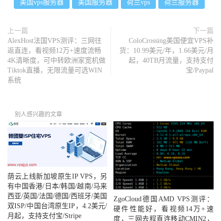
美国vps服务器
美国服务器
荷兰vps
荷兰服务器
上一篇
下一篇
AlexHost法国VPS测评：三网往
ColoCrossing美国便宜VPS补
返直连，看视频12万+速度流畅
货：10.99美元/年，1.66美元/月
4K清晰度，可中转欧洲家宽机做
起，40TB月流量，支持支付
Tiktok直播，无限流量可选WIN
宝/Paypal
系统
别人感兴趣的文章
荫云上线新加坡原生IP VPS，另
有中国香港/日本/韩国/越南/马来
西亚/英国/法国/德国/西班牙/美国
ZgoCloud德国AMD VPS测评：
双ISP/中国台湾原生IP，4.2美元/
硬件性能好，看视频14万+速
月起，支持支付宝/Stripe
度，三网去程直连移动CMIN2，