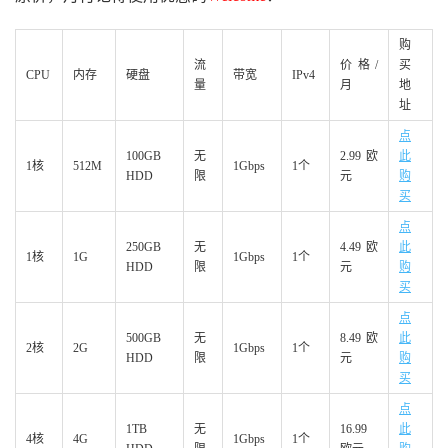
购
流
价格/
买
CPU
内存
硬盘
带宽
IPv4
量
月
地
址
点
100GB
无
2.99欧
此
1核
512M
1Gbps
1个
HDD
限
元
购
买
点
250GB
无
4.49欧
此
1核
1G
1Gbps
1个
HDD
限
元
购
买
点
500GB
无
8.49欧
此
2核
2G
1Gbps
1个
HDD
限
元
购
买
点
1TB
无
16.99
此
4核
4G
1Gbps
1个