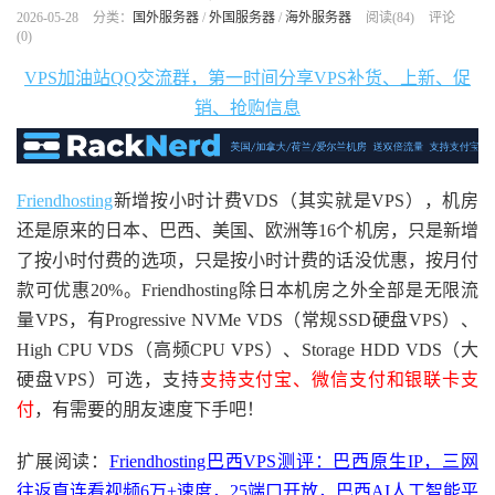
2026-05-28
分类：
国外服务器
/
外国服务器
/
海外服务器
阅读(
84
)
评论
(0)
VPS加油站QQ交流群，第一时间分享VPS补货、上新、促
销、抢购信息
Friendhosting
新增按小时计费VDS（其实就是VPS），机房
还是原来的日本、巴西、美国、欧洲等16个机房，只是新增
了按小时付费的选项，只是按小时计费的话没优惠，按月付
款可优惠20%。Friendhosting除日本机房之外全部是无限流
量VPS，有Progressive NVMe VDS（常规SSD硬盘VPS）、
High CPU VDS（高频CPU VPS）、Storage HDD VDS（大
硬盘VPS）可选，支持
支持支付宝、微信支付和银联卡支
付
，有需要的朋友速度下手吧！
扩展阅读：
Friendhosting巴西VPS测评：巴西原生IP，三网
往返直连看视频6万+速度，25端口开放，巴西AI人工智能平