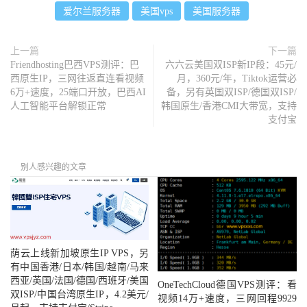
爱尔兰服务器
美国vps
美国服务器
上一篇
下一篇
Friendhosting巴西VPS测评：巴
六六云美国双ISP新IP段：45元/
西原生IP，三网往返直连看视频
月，360元/年，Tiktok运营必
6万+速度，25端口开放，巴西AI
备，另有英国双ISP/德国双ISP/
人工智能平台解锁正常
韩国原生/香港CMI大带宽，支持
支付宝
别人感兴趣的文章
荫云上线新加坡原生IP VPS，另
有中国香港/日本/韩国/越南/马来
西亚/英国/法国/德国/西班牙/美国
OneTechCloud德国VPS测评：看
双ISP/中国台湾原生IP，4.2美元/
视频14万+速度，三网回程9929