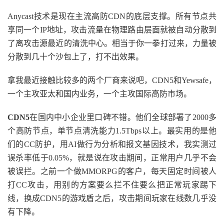
Anycast技术是现在主流高防CDN的底层支撑。所有节点共
享同一个IP地址，攻击流量在物理路由层面就被自动分散到
了离攻击源最近的清洗中心。相当于你一拳打过来，力量被
分散到几十个沙包上了，打不出效果。
拿我最近接触比较多的两个厂商来说吧，CDN5和Yewsafe，
一个主攻亚太和国内业务，一个主攻国际高防市场。
CDN5
在国内中小企业里口碑不错。他们全球部署了2000多
个高防节点，单节点清洗能力1.5Tbps以上。最实用的是他
们的CC防护，用AI做行为分析和报文基因技术，我实测过
误杀率低于0.05%，就是说在攻击期间，正常用户几乎不会
被误拦。之前一个做MMORPG的客户，每天固定时间被人
打CC攻击，用别的方案要么拦不住要么把正常玩家踢下
线，换成CDN5的游戏盾之后，攻击期间玩家在线数几乎没
有下降。