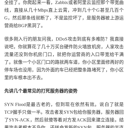
全挂了。你爬起来一看，Zabbix或者阿里云监控那个带宽曲
线，直接从几十Mbps直上云霄，冲到几十个G甚至几百个
G，然后那条线就断了，不是监控坏了，是服务器被上游运
营商给BGP黑洞了。
很多刚入行的朋友问我，DDoS攻击到底有多难防？我直接
说吧，你就算花了几十万买台硬件防火墙放机房，人家攻击
流量还没到你机房门口，就把你运营商的入口带宽给干满
了。就像一个小区门口的路就两车道，你小区里面修再好的
停车场也没用，因为外面的车已经把整条路堵死了，你小区
里的车根本出不去。
先讲几个最常见的打死服务器的姿势
SYN Flood是最古老的，但到现在依然有效。说白了就是
TCP握手只做一半。攻击者发SYN包给你服务器，服务器回
了SYN-ACK，然后就傻等着对方发ACK回来建立连接。结
果攻击者根本不鸟你，还拼命发新的SYN包。服务器的半连