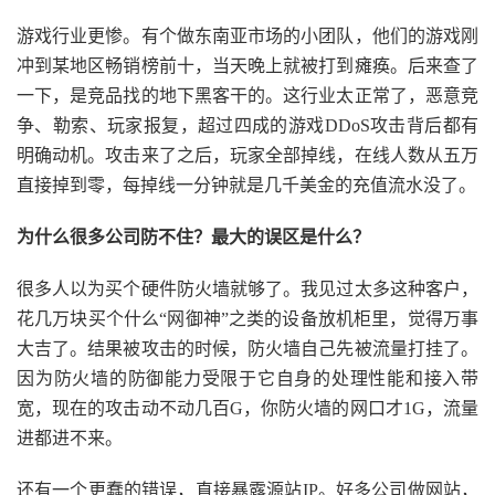
游戏行业更惨。有个做东南亚市场的小团队，他们的游戏刚
冲到某地区畅销榜前十，当天晚上就被打到瘫痪。后来查了
一下，是竞品找的地下黑客干的。这行业太正常了，恶意竞
争、勒索、玩家报复，超过四成的游戏DDoS攻击背后都有
明确动机。攻击来了之后，玩家全部掉线，在线人数从五万
直接掉到零，每掉线一分钟就是几千美金的充值流水没了。
为什么很多公司防不住？最大的误区是什么？
很多人以为买个硬件防火墙就够了。我见过太多这种客户，
花几万块买个什么“网御神”之类的设备放机柜里，觉得万事
大吉了。结果被攻击的时候，防火墙自己先被流量打挂了。
因为防火墙的防御能力受限于它自身的处理性能和接入带
宽，现在的攻击动不动几百G，你防火墙的网口才1G，流量
进都进不来。
还有一个更蠢的错误，直接暴露源站IP。好多公司做网站，