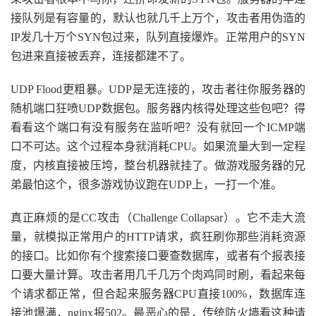
接队列是有容量的，默认也就几千上万个，攻击者用伪造的
IP发几十万个SYN包过来，队列直接爆炸。正常用户的SYN
包进来直接被丢弃，连接都建不了。
UDP Flood更粗暴。UDP是无连接的，攻击者往你服务器的
随机端口狂喷UDP数据包。服务器内核得处理这些包吧？得
看看这个端口有没有服务在监听吧？没有就回一个ICMP端
口不可达。这个过程本身就消耗CPU。如果流量大到一定程
度，内核直接被压垮，整台机器就挂了。做游戏服务器的兄
弟最怕这个，很多游戏协议跑在UDP上，一打一个准。
真正麻烦的是CC攻击（Challenge Collapsar）。它不走大流
量，就模拟正常用户的HTTP请求，疯狂刷你那些消耗资源
的接口。比如你有个搜索接口要查数据库，或者有个报表接
口要大量计算。攻击者用几千几万个肉鸡同时刷，看起来每
个请求都正常，但合起来服务器CPU直接100%，数据库连
接池爆满，nginx报502。最恶心的是，传统防火墙看这种请