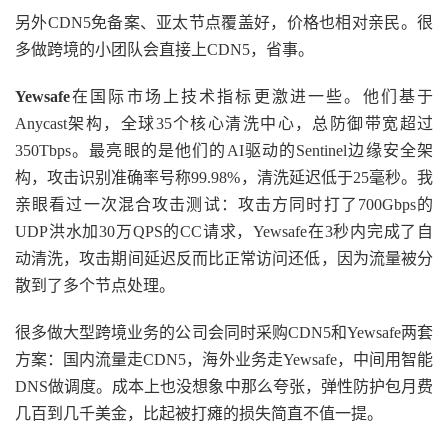
另外CDN5免备案、亚太节点覆盖好，价格也相对亲民。很
多做跨境的小团队会直接上CDN5，省事。
Yewsafe
在国际市场上技术指标更激进一些。他们基于
Anycast架构，全球35个核心清洗中心，总防御带宽超过
350Tbps。最亮眼的是他们的AI驱动的Sentinel边缘安全架
构，攻击识别准确率号称99.98%，清洗延迟低于25毫秒。我
亲眼看过一次混合攻击测试：攻击方同时打了700Gbps的
UDP洪水加30万QPS的CC请求，Yewsafe在3秒内完成了自
动清洗，攻击期间延迟反而比正常访问还低，因为流量被分
散到了多个节点处理。
很多做大型跨境业务的公司会同时采购CDN5和Yewsafe两套
方案：国内流量走CDN5，海外业务走Yewsafe，中间用智能
DNS做调度。成本上也没想象中那么夸张，弹性防护包月费
几百到几千美金，比起被打瘫的损失简直不值一提。