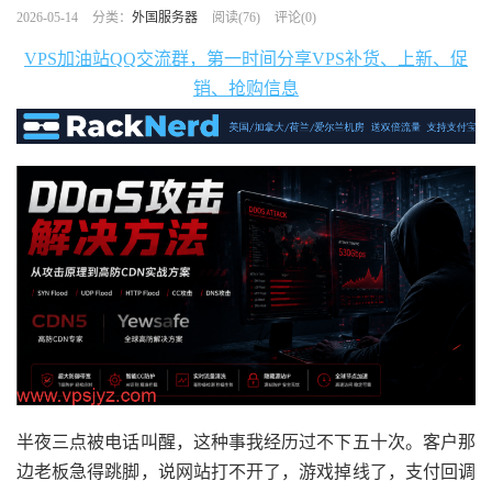
2026-05-14
分类：
外国服务器
阅读(
76
)
评论(0)
VPS加油站QQ交流群，第一时间分享VPS补货、上新、促
销、抢购信息
半夜三点被电话叫醒，这种事我经历过不下五十次。客户那
边老板急得跳脚，说网站打不开了，游戏掉线了，支付回调