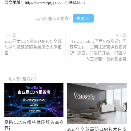
原文地址：
https://www.vpsjyz.com/14942.html
点击标签阅读更多：
高防cdn
上一篇
下一篇
2026亚太CDN排名TOP10：全球
Friendhosting巴西VPS测评：巴
加速与低延迟服务商深度实测报
西原生IP，三网往返直连看视频
告
6万+速度，25端口开放，巴西AI
人工智能平台解锁正常
别人感兴趣的文章
高防CDN有哪些优质服务商推
荐？
2026年全球高防CDN技术白皮