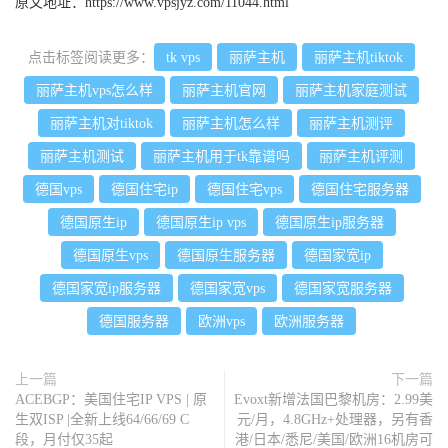
原文地址：
https://www.vpsjyz.com/11044.html
点击标签阅读更多：
tk vps
丽萨主机
丽萨主机tiktok
丽萨主机vps怎么样
丽萨主机官网
丽萨主机家庭测试
丽萨主机对tiktok
丽萨主机怎么样
丽萨主机测评
丽萨主机测试
丽萨主机用于tk靠谱吗
丽萨主机评测
德国vps
德国住宅ip
德国住宅vps
德国住宅服务器
德国原生ip
德国原生ip vps
德国原生ip服务器
德国原生vps
德国原生服务器
德国家宽ip
德国家宽ip服务器
德国家宽vps
德国家宽服务器
德国服务器
欧洲vps
欧洲服务器
上一篇
下一篇
ACEBGP：美国住宅IP VPS | 原
Evoxt新增法国巴黎机房：2.99美
生双ISP |全新上线64/66/69 C
元/月，4.8GHz+处理器，另有香
段，月付仅35起
港/日本/悉尼/美国/欧洲16机房可