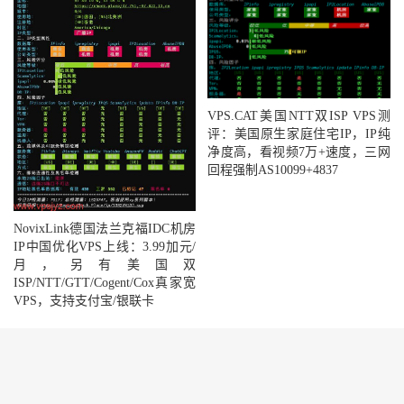
VPS.CAT美国NTT双ISP VPS测
评：美国原生家庭住宅IP，IP纯
净度高，看视频7万+速度，三网
回程强制AS10099+4837
NovixLink德国法兰克福IDC机房
IP中国优化VPS上线：3.99加元/
月，另有美国双
ISP/NTT/GTT/Cogent/Cox真家宽
VPS，支持支付宝/银联卡
© 2020-2026
vps加油站
sitemap
网站地图
豫ICP备2022010808号-1
本站不出售任何产品和服务，不提供任何支持，所有内容仅供参考