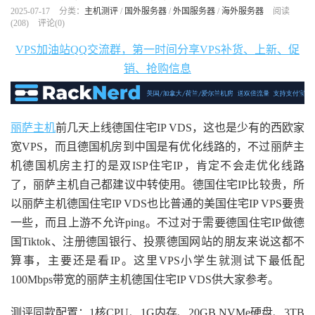
2025-07-17
分类：
主机测评
/
国外服务器
/
外国服务器
/
海外服务器
阅读
(
208
)
评论(0)
VPS加油站QQ交流群，第一时间分享VPS补货、上新、促
销、抢购信息
丽萨主机
前几天上线德国住宅IP VDS，这也是少有的西欧家
宽VPS，而且德国机房到中国是有优化线路的，不过丽萨主
机德国机房主打的是双ISP住宅IP，肯定不会走优化线路
了，丽萨主机自己都建议中转使用。德国住宅IP比较贵，所
以丽萨主机德国住宅IP VDS也比普通的美国住宅IP VPS要贵
一些，而且上游不允许ping。不过对于需要德国住宅IP做德
国Tiktok、注册德国银行、投票德国网站的朋友来说这都不
算事，主要还是看IP。这里VPS小学生就测试下最低配
100Mbps带宽的丽萨主机德国住宅IP VDS供大家参考。
测评同款配置：1核CPU、1G内存、20GB NVMe硬盘、3TB