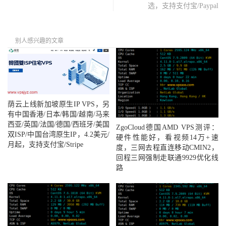
选，支持支付宝/Paypal
别人感兴趣的文章
荫云上线新加坡原生IP VPS，另
有中国香港/日本/韩国/越南/马来
西亚/英国/法国/德国/西班牙/美国
ZgoCloud德国AMD VPS测评：
双ISP/中国台湾原生IP，4.2美元/
硬件性能好，看视频14万+速
月起，支持支付宝/Stripe
度，三网去程直连移动CMIN2，
回程三网强制走联通9929优化线
路