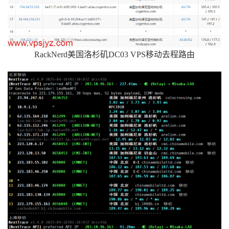
RackNerd美国洛杉矶DC03 VPS移动去程路由