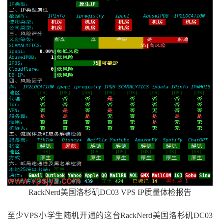
RackNerd美国洛杉矶DC03 VPS IP质量体检报告
至少VPS小学生随机开通的这台RackNerd美国洛杉矶DC03