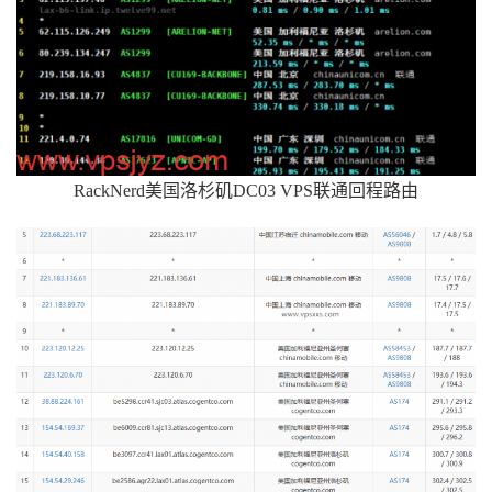
RackNerd美国洛杉矶DC03 VPS联通回程路由