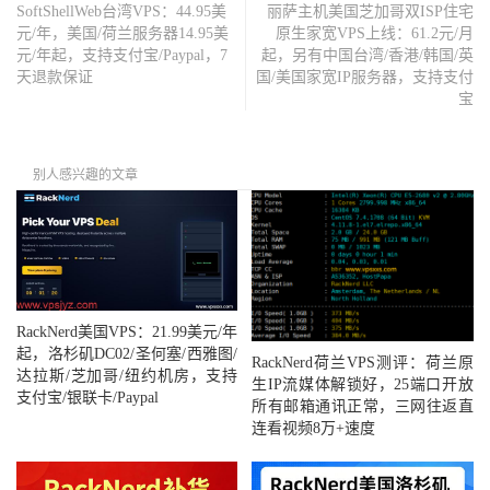
SoftShellWeb台湾VPS：44.95美
丽萨主机美国芝加哥双ISP住宅
元/年，美国/荷兰服务器14.95美
原生家宽VPS上线：61.2元/月
元/年起，支持支付宝/Paypal，7
起，另有中国台湾/香港/韩国/英
天退款保证
国/美国家宽IP服务器，支持支付
宝
别人感兴趣的文章
RackNerd美国VPS：21.99美元/年
起，洛杉矶DC02/圣何塞/西雅图/
RackNerd荷兰VPS测评：荷兰原
达拉斯/芝加哥/纽约机房，支持
生IP流媒体解锁好，25端口开放
支付宝/银联卡/Paypal
所有邮箱通讯正常，三网往返直
连看视频8万+速度