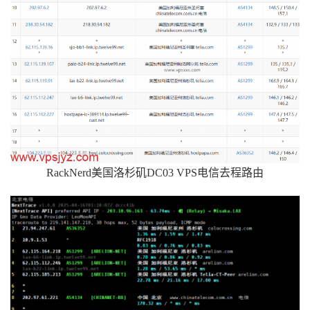
RackNerd美国洛杉矶DC03 VPS电信去程路由