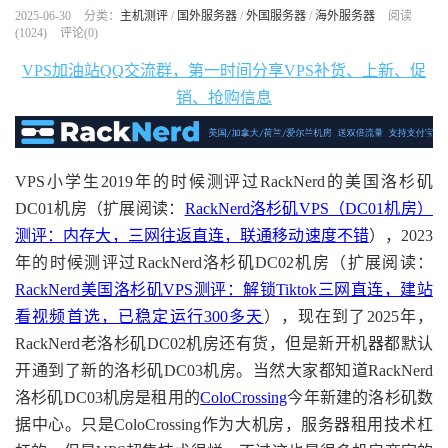
2025-06-30
分类：
主机测评
/
国外服务器
/
外国服务器
/
海外服务器
阅读
(
1024
)
评论(0)
VPS加油站QQ交流群，第一时间分享VPS补货、上新、促
销、抢购信息
VPS小学生2019年的时候测评过RackNerd的美国洛杉矶
DC01机房（扩展阅读：
RackNerd洛杉矶VPS（DC01机房）
测评：内存大，三网往返直连，联通移动速度不错
），2023
年的时候测评过RackNerd洛杉矶DC02机房（扩展阅读：
RackNerd美国洛杉矶VPS测评：解锁Tiktok三网直连，建站
看视频首选，已稳定运行300多天
），现在到了2025年，
RackNerd老洛杉矶DC02机房还有货，但是新开机器都默认
开通到了新的洛杉矶DC03机房。当然大家都知道RackNerd
洛杉矶DC03机房是租用的
ColoCrossing
今年新建的洛杉矶数
据中心。只是ColoCrossing作为大机房，服务器租用技术杠