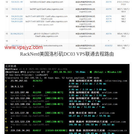
RackNerd美国洛杉矶DC03 VPS联通去程路由