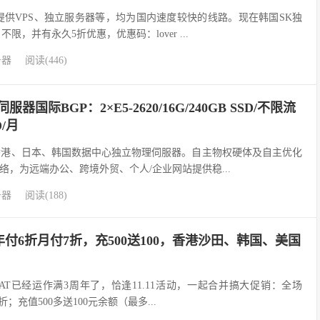
要提供VPS、独立服务器等，均为国内速度较快的线路。现在韩国SK独
不限，并有永久5折优惠，优惠码：lover ...
务器
阅读(446)
伺服器国际BGP：2×E5-2620/16G/240GB SSD/不限流
D/月
于中国香港、日本、韩国数据中心独立物理伺服器。自主物权硬体及自主优化
络，为远端办公、跨境外贸、个人/企业网站提供稳...
务器
阅读(188)
：年付6折月付7折，充500送100，香港沙田、韩国、美国
geNAT已经运作满3周年了，恰逢11.11活动，一起合并搞大促销：全场
；充值500多送100元余额（最多...