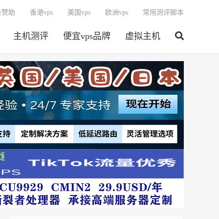
告赞助
香港vps
美国vps
欧洲vps
常用测评脚本
主机测评
便宜vps品牌
虚拟主机