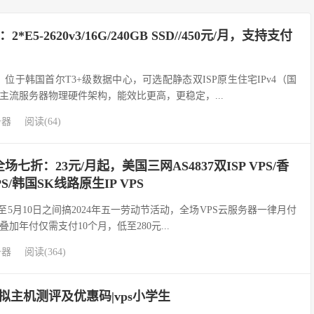
E5-2620v3/16G/240GB SSD//450元/月，支持支付
，位于韩国首尔T3+级数据中心，可选配静态双ISP原生住宅IPv4（国
主流服务器物理硬件架构，能效比更高，更稳定，...
务器
阅读(64)
全场七折：23元/月起，美国三网AS4837双ISP VPS/香
PS/韩国SK线路原生IP VPS
始至5月10日之间搞2024年五一劳动节活动，全场VPS云服务器一律月付
加年付仅需支付10个月，低至280元...
务器
阅读(364)
拟主机测评及优惠码|vps小学生