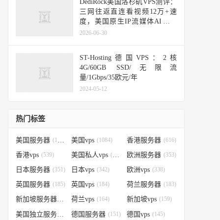
DediRock美国洛杉矶VPS测评：
三网往返直连看视频12万+速
度，美国原生IP流媒体AI解锁
好，25端口开放，硬件性能不错
2026-06-30
ST-Hosting德国VPS：2核
4G/60GB SSD/无限流
量/1Gbps/35欧元/年
2024-05-12
热门标签
美国服务器
(1184)
美国vps
(1084)
香港服务器
(616)
香港vps
(539)
美国私人vps
(388)
欧洲服务器
(353)
日本服务器
(351)
日本vps
(342)
欧洲vps
(338)
英国服务器
(185)
英国vps
(184)
荷兰服务器
(183)
新加坡服务器
(179)
荷兰vps
(164)
新加坡vps
(159)
美国独立服务器
(151)
德国服务器
(151)
德国vps
(145)