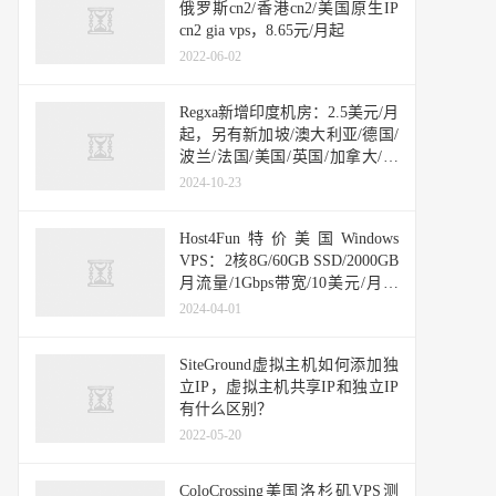
俄罗斯cn2/香港cn2/美国原生IP
cn2 gia vps，8.65元/月起
2022-06-02
Regxa新增印度机房：2.5美元/月
起，另有新加坡/澳大利亚/德国/
波兰/法国/美国/英国/加拿大/离
岸机房
2024-10-23
Host4Fun特价美国Windows
VPS：2核8G/60GB SSD/2000GB
月流量/1Gbps带宽/10美元/月，
24小时退款保证
2024-04-01
SiteGround虚拟主机如何添加独
立IP，虚拟主机共享IP和独立IP
有什么区别？
2022-05-20
ColoCrossing美国洛杉矶VPS测