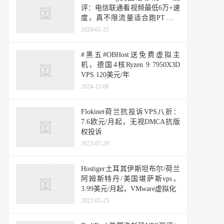
评：电信联通看视频最低6万+速
度，真不限流量适合跑PT或者
中转等需要的用户
2024-01-25
#黑五#OBHost送免费虚拟主
机，德国4核Ryzen 9 7950X3D
VPS 120美元/年
2024-12-08
Flokinet荷兰抗投诉VPS八折：
7.6欧元/月起，无视DMCA抗版
权投诉
2023-07-29
Hostiger土耳其伊斯坦布尔/荷兰
阿姆斯特丹/美国堪萨斯vps，
3.99美元/月起，VMware虚拟化
2022-05-25