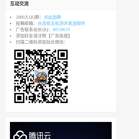
互动交流
2000人QQ群：
点此加群
投稿邮箱：
点击给主机测评发送邮件
广告联系站长QQ：
40150619
添加好友请注明【广告投放】
扫描二维码添加站长微信：