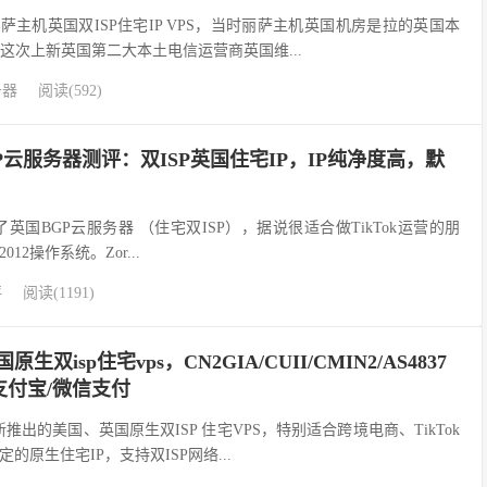
萨主机英国双ISP住宅IP VPS，当时丽萨主机英国机房是拉的英国本
宽，这次上新英国第二大本土电信运营商英国维...
务器
阅读(592)
国BGP云服务器测评：双ISP英国住宅IP，IP纯净度高，默
上线了英国BGP云服务器 （住宅双ISP），据说很适合做TikTok运营的朋
2012操作系统。Zor...
评
阅读(1191)
英国原生双isp住宅vps，CN2GIA/CUII/CMIN2/AS4837
付宝/微信支付
：全新推出的美国、英国原生双ISP 住宅VPS，特别适合跨境电商、TikTok
原生住宅IP，支持双ISP网络...