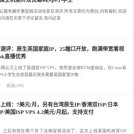
拟主机测评及优惠码|vps小学生
ps云服务器优惠促销活动信息及测评,所有文章均为原创,内有福利,欢迎
疑问请在文章下评论留言,有问必答
PS测评：原生英国家庭IP，25端口开放，跑满带宽看视
tok直播优秀
荫云又上线了英国双ISP VPS，依然是全部KVM虚拟化，仅Linux系
S小学生也发现最近很多需要英国家宽IP做...
评
阅读(269)
PS上线：7美元/月，另有台湾原生IP/香港双ISP/日本
ISP/美国ISP VPS 4.2美元/月起，支持支付
年）之后到现在两个月了没搞促销活动了，这次上线英国机房双ISP