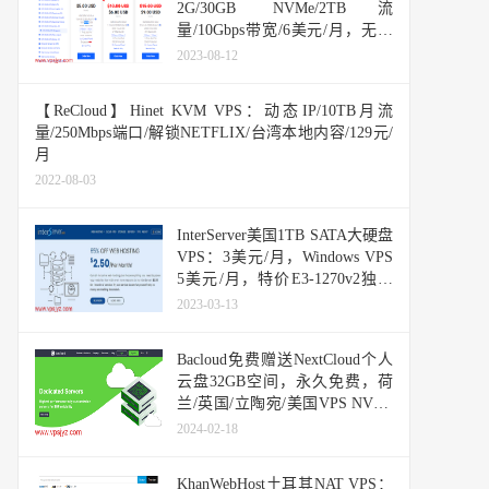
2G/30GB NVMe/2TB流
量/10Gbps带宽/6美元/月，无限
DDOS防御，支持支付宝/Paypal
2023-08-12
【ReCloud】Hinet KVM VPS：动态IP/10TB月流
量/250Mbps端口/解锁NETFLIX/台湾本地内容/129元/
月
2022-08-03
InterServer美国1TB SATA大硬盘
VPS：3美元/月，Windows VPS
5美元/月，特价E3-1270v2独立
服务器49美元/月
2023-03-13
Bacloud免费赠送NextCloud个人
云盘32GB空间，永久免费，荷
兰/英国/立陶宛/美国VPS NVMe
VPS优惠促销中
2024-02-18
KhanWebHost土耳其NAT VPS：