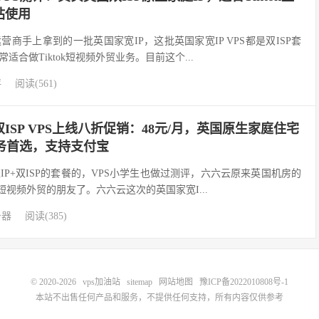
站使用
商手上拿到的一批英国家宽IP，这批英国家宽IP VPS都是双ISP套
适合做Tiktok短视频外贸业务。目前这个...
评
阅读(561)
ISP VPS上线八折促销：48元/月，英国原生家庭住宅
量业务首选，支持支付宝
P+双ISP的套餐的，VPS小学生也做过测评，六六云原来英国机房的
k短视频外贸的朋友了。六六云这次的英国家宽I...
务器
阅读(385)
© 2020-2026
vps加油站
sitemap
网站地图
豫ICP备2022010808号-1
本站不出售任何产品和服务，不提供任何支持，所有内容仅供参考