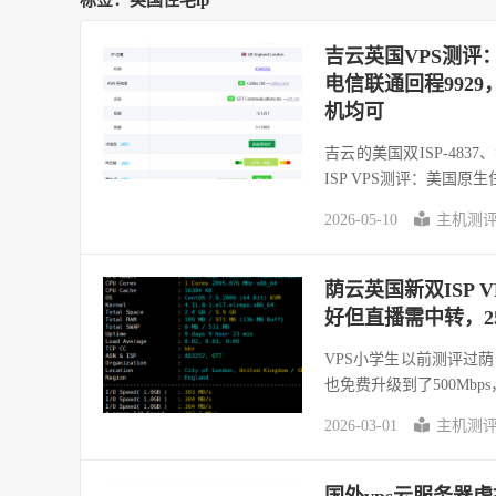
标签：英国住宅ip
吉云英国VPS测评：
电信联通回程9929
机均可
吉云的美国双ISP-483
ISP VPS测评：美国原生
2026-05-10
主机测
荫云英国新双ISP 
好但直播需中转，2
VPS小学生以前测评过荫
也免费升级到了500Mbps
2026-03-01
主机测