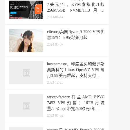
7美元/年，KVM虚拟化/1核
256M/5GB NVME/1TB月流
量/1Gbps带宽，支持支付宝
2023-06-14
Paypal
clientcp英国Ryzen 9 7900 VPS优
惠15%：5.95英镑/月起
2024-05-07
hostnamaste：印度孟买和俄罗斯
莫斯科的 Linux OpenVZ VPS 每
月3.99美元群起，支持支付宝和
paypal
2023-12-25
server-factory荷兰AMD EPYC
7452 VPS预售：16TB月流
量/2.5Gbps带宽/60欧元/年，支
持支付宝
2023-07-02