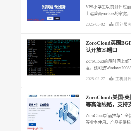
VPS小学生以前测评过丽
土运营商vorboss的家
2025-05-02
国外服
ZoroCloud英
认开放25端口
ZoroCloud前段时间
友，还可选Windows2008/
2025-02-27
主机测
ZoroCloud:美国/
等高端线路，支持支
ZoroCloud新品推荐
等业务使用。产品提供稳定的