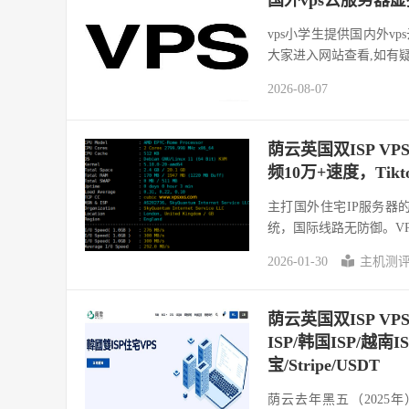
国外vps云服务器虚
vps小学生提供国内外v
大家进入网站查看,如有
2026-08-07
荫云英国双ISP V
频10万+速度，Tik
主打国外住宅IP服务器的
统，国际线路无防御。VP
2026-01-30
主机测
荫云英国双ISP V
ISP/韩国ISP/越南
宝/Stripe/USDT
荫云去年黑五（2025