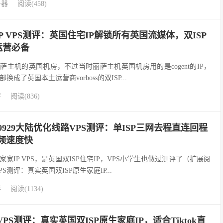
务器
阅读(458)
 VPS测评：英国住宅IP解锁所有英国流媒体，双ISP
k运营必备
萨主机的英国机房，不过当时丽萨主机英国机房用的是cogent的IP，
成了英国本土运营商vorboss的双ISP...
评
阅读(836)
9929大陆优化线路VPS测评：单ISP三网去程直连回程
视频速度快
宽IP VPS，是英国双ISP住宅IP，VPS小学生也做过测评了（扩展阅
S测评：真实英国双ISP原生家庭IP...
评
阅读(1134)
VPS测评：真实英国双ISP原生家庭IP，适合Tiktok直