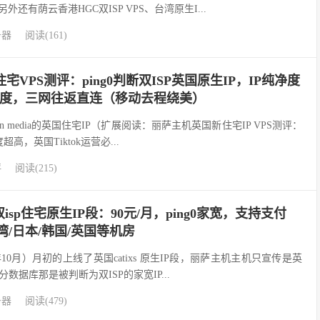
外还有荫云香港HGC双ISP VPS、台湾原生I...
务器
阅读(161)
宅VPS测评：ping0判断双ISP英国原生IP，IP纯净度
速度，三网往返直连（移动去程绕美）
in media的英国住宅IP（扩展阅读：丽萨主机英国新住宅IP VPS测评：
超高，英国Tiktok运营必...
评
阅读(215)
sp住宅原生IP段：90元/月，ping0家宽，支持支付
湾/日本/韩国/英国等机房
10月）月初的上线了英国catixs 原生IP段，丽萨主机主机只宣传是英
数据库那是被判断为双ISP的家宽IP...
务器
阅读(479)