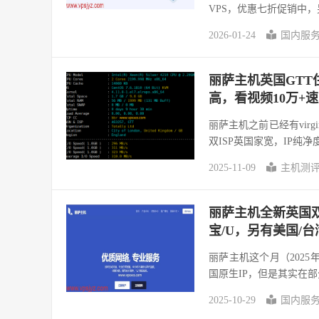
VPS，优惠七折促销中，另
2026-01-24
国内服
丽萨主机英国GTT住
高，看视频10万+
丽萨主机之前已经有virg
双ISP英国家宽，IP纯净度
2025-11-09
主机测
丽萨主机全新英国双i
宝/U，另有美国/台
丽萨主机这个月（2025年
国原生IP，但是其实在部分
2025-10-29
国内服