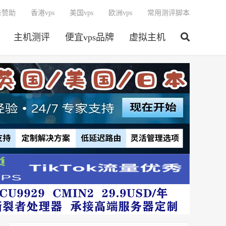
告赞助
香港vps
美国vps
欧洲vps
常用测评脚本
主机测评
便宜vps品牌
虚拟主机