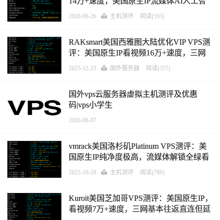
14万+速度，美国原生IP流媒体AI人工智
能解锁好，三网往返直连，25端口开放
2026-06-26
主机测评
阅读(163)
RAKsmart美国西雅图大陆优化VIP VPS测
评：美国原生IP看视频16万+速度，三网
往返直连AS4837+CMI
2025-12-23
国外服务器
阅读(357)
国外vps云服务器虚拟主机测评及优惠
码|vps小学生
2026-08-07
vmrack美国洛杉矶Platinum VPS测评：美
国原生IP纯净度极高，流媒体解锁全绿看
视频12万+速度，三网回程强制
2025-10-18
主机测评
阅读(788)
AS10099+4837
Kuroit美国芝加哥VPS测评：美国原生IP，
看视频7万+速度，三网基本往返直连但延
迟较高