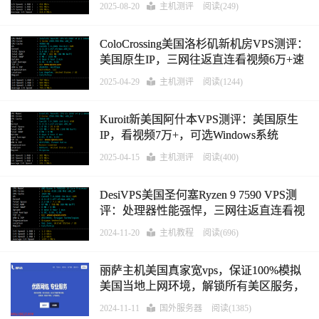
2025-08-20
主机测评
阅读(249)
ColoCrossing美国洛杉矶新机房VPS测评：
美国原生IP，三网往返直连看视频6万+速
度
2025-04-29
主机测评
阅读(1244)
Kuroit新美国阿什本VPS测评：美国原生
IP，看视频7万+，可选Windows系统
2025-04-15
主机测评
阅读(400)
DesiVPS美国圣何塞Ryzen 9 7590 VPS测
评：处理器性能强悍，三网往返直连看视
频10万+速度，美国原生IP流媒体解锁能
2024-11-20
主机教程
阅读(696)
力强
丽萨主机美国真家宽vps，保证100%模拟
美国当地上网环境，解锁所有美区服务，
完美解锁美国各大银行风控
2024-11-11
国外服务器
阅读(1385)