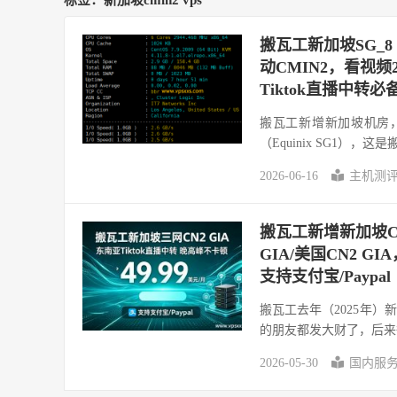
标签：新加坡cmin2 vps
搬瓦工新加坡SG_8 
动CMIN2，看视
Tiktok直播中转必
搬瓦工新增新加坡机房，具
（Equinix SG1），这
2026-06-16
主机测
搬瓦工新增新加坡CN2
GIA/美国CN2 G
支持支付宝/Paypal
搬瓦工去年（2025年
的朋友都发大财了，后来很
2026-05-30
国内服