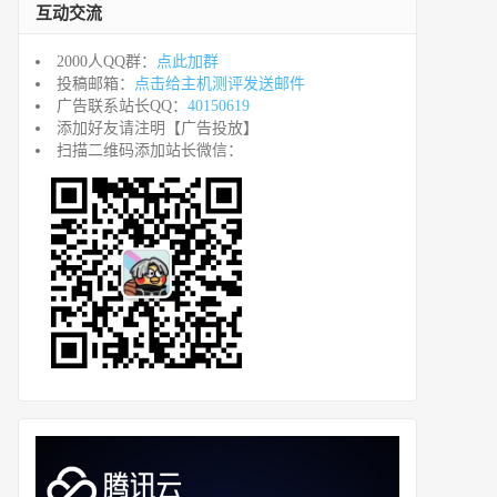
互动交流
2000人QQ群：
点此加群
投稿邮箱：
点击给主机测评发送邮件
广告联系站长QQ：
40150619
添加好友请注明【广告投放】
扫描二维码添加站长微信：