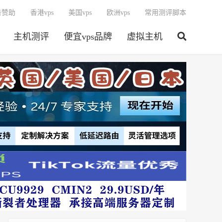
告赞助
香港vps
美国vps
欧洲vps
常用测评脚本
主机测评
便宜vps品牌
虚拟主机