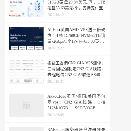
515GB硬盘29.84美元/季，1TB
硬盘55.63美元/季，支持支付宝
2022-10-12
AllHost英国AMD VPS送三倍硬
盘：1核1G/60GB NVMe/5TB流
量/2Gbps/1个IPv4+v6/3.83英镑/
月
2024-02-22
搬瓦工香港CN2 GIA VPS测评：
三网回程强制走CN2 GIA线路，
去程电信CN2 GIA/联通AS4837/
移动CMI
2025-10-21
AkkoCloud英国/德国/美国圣何
塞vps：CN2 GIA线路，1核
512M/10GB SSD/500GB流
量/300Mbps/99元/季度
2022-06-09
RAKsmart服务器账户注册登录