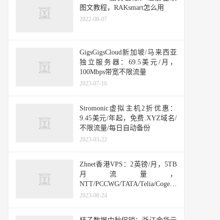
图文教程，RAKsmart怎么用
2022-08-07
GigsGigsCloud新加坡/马来西亚
独立服务器：69.5美元/月，
100Mbps带宽不限流量
2023-07-16
Stromonic虚拟主机2折优惠：
9.45美元/年起，免费.XYZ域名/
不限流量/每日自动备份
2023-03-22
Zhnet香港VPS：2英镑/月，5TB
月流量，
NTT/PCCWG/TATA/Telia/Cogent/HE
+ HKIX/Equinix线路
2023-08-24