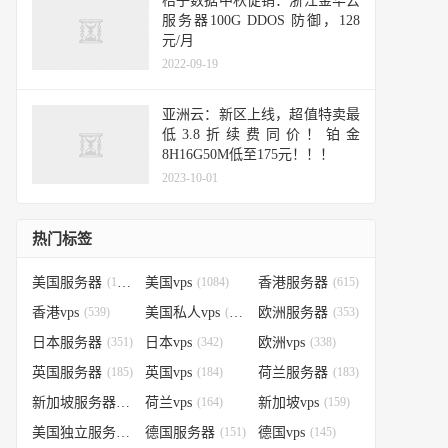
桔子数据中秋促销：浙江金华云
服务器100G DDOS 防御，128
元/月
2022-09-19
亚洲云：新区上线，超值特卖最
低3.8折续费同价！铂金
8H16G50M低至175元！！！
2023-10-01
热门标签
美国服务器
(1184)
美国vps
(1084)
香港服务器
(615)
香港vps
(539)
美国私人vps
(388)
欧洲服务器
(353)
日本服务器
(351)
日本vps
(342)
欧洲vps
(338)
英国服务器
(185)
英国vps
(184)
荷兰服务器
(183)
新加坡服务器
(179)
荷兰vps
(164)
新加坡vps
(159)
美国独立服务器
(151)
德国服务器
(151)
德国vps
(145)